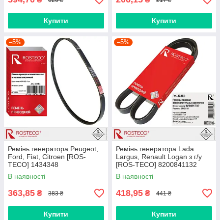
Купити
Купити
–5%
–5%
Ремінь генератора Peugeot,
Ремінь генератора Lada
Ford, Fiat, Citroen [ROS-
Largus, Renault Logan з г/у
TECO] 1434348
[ROS-TECO] 8200841132
В наявності
В наявності
363,85
418,95
₴
₴
383 ₴
441 ₴
Купити
Купити