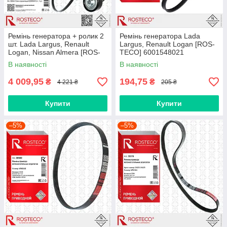
Ремінь генератора + ролик 2
Ремінь генератора Lada
шт. Lada Largus, Renault
Largus, Renault Logan [ROS-
Logan, Nissan Almera [ROS-
TECO] 6001548021
TECO] 117206842R
В наявності
В наявності
4 009,95
194,75
₴
₴
4 221 ₴
205 ₴
Купити
Купити
–5%
–5%