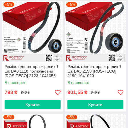
–5%
–5%
Ремінь генератора + ролик 1
Ремінь генератора + ролик 1
шт. ВАЗ 1118 полікліновий
шт. ВАЗ 2190 [ROS-TECO]
[ROS-TECO] 2123-1041056
2190-1041020
В наявності
В наявності
798
901,55
₴
₴
840 ₴
949 ₴
Купити
Купити
–5%
–5%