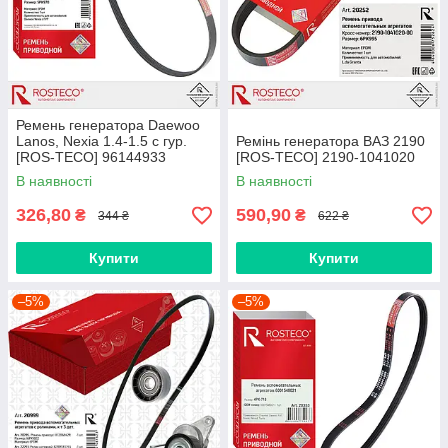
Ремень генератора Daewoo
Lanos, Nexia 1.4-1.5 c гур.
Ремінь генератора ВАЗ 2190
[ROS-TECO] 96144933
[ROS-TECO] 2190-1041020
В наявності
В наявності
326,80
590,90
₴
₴
344 ₴
622 ₴
Купити
Купити
–5%
–5%