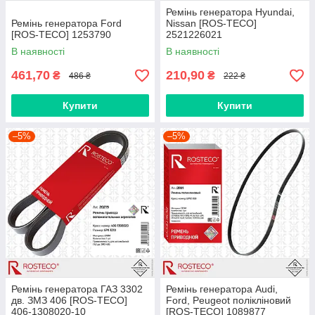
Ремінь генератора Hyundai,
Ремінь генератора Ford
Nissan [ROS-TECO]
[ROS-TECO] 1253790
2521226021
В наявності
В наявності
461,70
210,90
₴
₴
486 ₴
222 ₴
Купити
Купити
–5%
–5%
Ремінь генератора ГАЗ 3302
Ремінь генератора Audi,
дв. ЗМЗ 406 [ROS-TECO]
Ford, Peugeot полікліновий
406-1308020-10
[ROS-TECO] 1089877