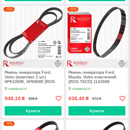
–5%
–5%
Ремінь генератора Ford,
Ремінь генератора Ford,
Volvo (комплект 2 шт.)
Mazda, Volvo еластичний
6PK1059E, 5PK868E [ROS-
[ROS-TECO] 1142688
TECO] 1354255
В наявності
В наявності
948,10
638,40
₴
₴
998 ₴
672 ₴
Купити
Купити
–5%