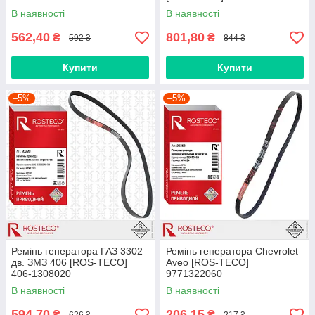
В наявності
В наявності
562,40
801,80
₴
₴
592 ₴
844 ₴
Купити
Купити
–5%
–5%
Ремінь генератора ГАЗ 3302
Ремінь генератора Chevrolet
дв. ЗМЗ 406 [ROS-TECO]
Aveo [ROS-TECO]
406-1308020
9771322060
В наявності
В наявності
594,70
206,15
₴
₴
626 ₴
217 ₴