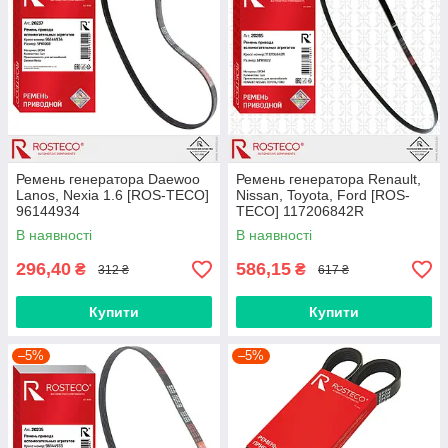
Ремень генератора Daewoo
Ремень генератора Renault,
Lanos, Nexia 1.6 [ROS-TECO]
Nissan, Toyota, Ford [ROS-
96144934
TECO] 117206842R
В наявності
В наявності
296,40
586,15
₴
₴
312 ₴
617 ₴
Купити
Купити
–5%
–5%