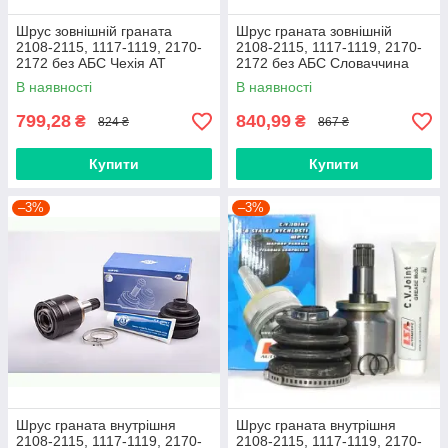
Шрус зовнішній граната
Шрус граната зовнішній
2108-2115, 1117-1119, 2170-
2108-2115, 1117-1119, 2170-
2172 без АБС Чехія AT
2172 без АБС Словаччина
LSA
В наявності
В наявності
799,28
840,99
₴
₴
824 ₴
867 ₴
Купити
Купити
–3%
–3%
Шрус граната внутрішня
Шрус граната внутрішня
2108-2115, 1117-1119, 2170-
2108-2115, 1117-1119, 2170-