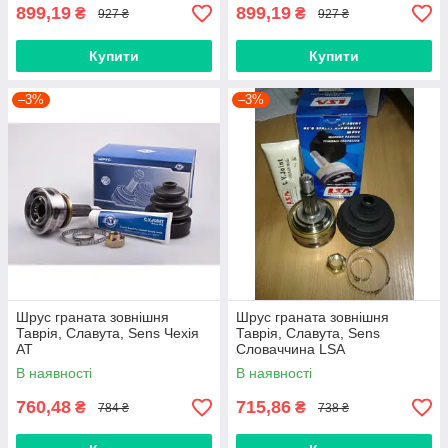
899,19
899,19
₴
₴
927 ₴
927 ₴
Купити
Купити
–3%
–3%
Шрус граната зовнішня
Шрус граната зовнішня
Таврія, Славута, Sens Чехія
Таврія, Славута, Sens
AT
Словаччина LSA
В наявності
В наявності
760,48
715,86
₴
₴
784 ₴
738 ₴