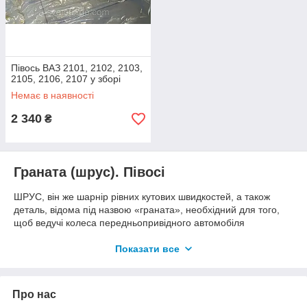
Півось ВАЗ 2101, 2102, 2103,
2105, 2106, 2107 у зборі
Немає в наявності
2 340
₴
Граната (шрус). Півосі
ШРУС, він же шарнір рівних кутових швидкостей, а також
деталь, відома під назвою «граната», необхідний для того,
щоб ведучі колеса передньопривідного автомобіля
продовжували крутитися навіть коли машина повертає.
Ігнорувати поломки цієї деталі практично неможливо, тому
Показати все
що в більшості випадків вони призводять до знешкодження
автомобіля.
Граната внутренняя:
Шрус граната внутрішня Таврія,
Про нас
Славута, Sens 1102-2215056 LSA
Шрус граната внутрішня