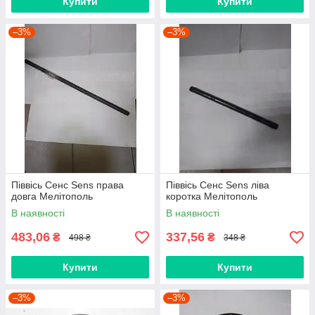
Купити
Купити
–3%
–3%
Піввісь Сенс Sens права
Піввісь Сенс Sens ліва
довга Мелітополь
коротка Мелітополь
В наявності
В наявності
483,06
337,56
₴
₴
498 ₴
348 ₴
Купити
Купити
–3%
–3%