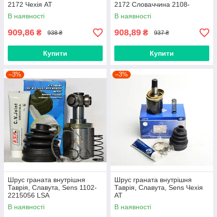
2172 Чехія AT
2172 Словаччина 2108-
2215056 LSA
В наявності
В наявності
909,86
908,89
₴
₴
938 ₴
937 ₴
Купити
Купити
–3%
–3%
Шрус граната внутрішня
Шрус граната внутрішня
Таврія, Славута, Sens 1102-
Таврія, Славута, Sens Чехія
2215056 LSA
AT
В наявності
В наявності