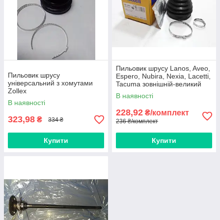
Пильовик шрусу Lanos, Aveo,
Пильовик шрусу
Espero, Nubira, Nexia, Lacetti,
універсальний з хомутами
Tacuma зовнішній-великий
Zollex
(мастило+2 хомути)
В наявності
В наявності
228,92
₴/комплект
323,98
₴
334 ₴
236 ₴/комплект
Купити
Купити