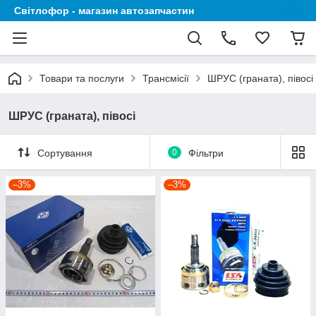
Світлофор - магазин автозапчастин
Товари та послуги
Трансмісії
ШРУС (граната), півосі
ШРУС (граната), півосі
Сортування
0
Фільтри
–3%
–3%