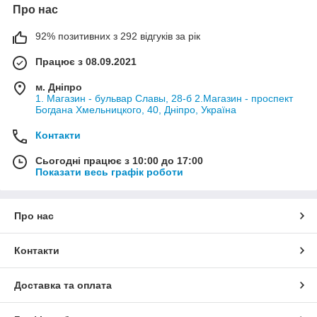
цієї «екосистеми», адже якби не він, то колесо б не змогло
Про нас
крутитися. На нього ж припадає максимальне навантаження
у вигляді всієї ваги автомобіля.
92% позитивних з 292 відгуків за рік
Будова маточини та підшипників
Працює з 08.09.2021
Як уже було зазначено, підшипник зазнає підвищених
м. Дніпро
навантажень під час руху авто, а особливо – при його
1. Магазин - бульвар Славы, 28-б 2.Магазин - проспект
гальмуванні та прискоренні. Тому його якість є запорукою
Богдана Хмельницкого, 40, Дніпро, Україна
комфортної та безпечної їзди, йому необхідно приділити
належну увагу.
Контакти
Переважно автомобілі оснащені підшипниками кочення, які
Сьогодні працює з 10:00 до 17:00
складаються з двох кілець (внутрішнього та зовнішнього) та
Показати весь графік роботи
сепаратора. Класифікувати підшипники можна за тим, на яке
навантаження вони розраховані:
Про нас
Радіальні;
Контакти
Завзяті;
Доставка та оплата
Радіально-упорні;