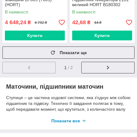
(HORT)
великий HORT B180302
В наявності
В наявності
4 648,24
42,68
₴
₴
4 792 ₴
44 ₴
Купити
Купити
Показати ще
1
/ 2
Маточини, підшипники маточин
Ступиця – це частина ходової системи, яка з'єднує між собою
підшипник та підвіску. Технічно її завдання полягає в тому,
щоб передавати момент, що крутиться, з колінчастого валу
на колесо. На неї кріпиться також і гальмівний диск. Таким
чином маточина бере участь не тільки в русі автомобіля, але
Показати все
і в його гальмуванні.
Підшипник маточини і є одним з ключових компонентів всієї