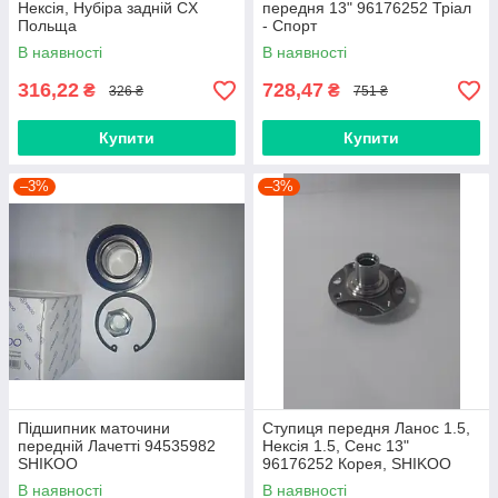
Нексія, Нубіра задній CX
передня 13" 96176252 Тріал
Польща
- Спорт
В наявності
В наявності
316,22
728,47
₴
₴
326 ₴
751 ₴
Купити
Купити
–3%
–3%
Підшипник маточини
Ступиця передня Ланос 1.5,
передній Лачетті 94535982
Нексія 1.5, Сенс 13"
SHIKOO
96176252 Корея, SHIKOO
В наявності
В наявності