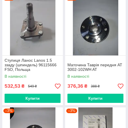
Ступиця Ланос Lanos 1.5
ззаду (шпиндель) 96115666
Маточина Таврія передня AT
FSO, Польща
3002-102WH AT
В наявності
В наявності
532,53
376,36
₴
₴
549 ₴
388 ₴
Купити
Купити
–3%
–3%