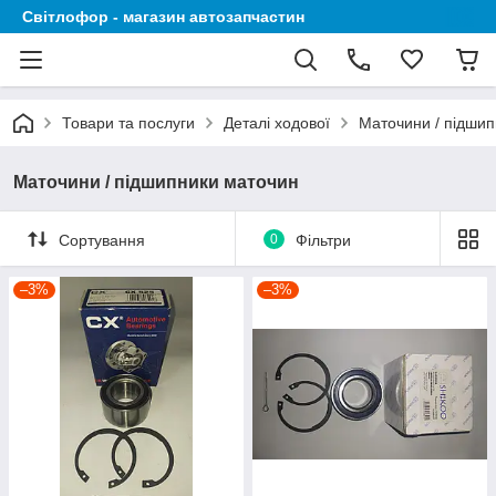
Світлофор - магазин автозапчастин
Товари та послуги
Деталі ходової
Маточини / підши
Маточини / підшипники маточин
Сортування
0
Фільтри
–3%
–3%