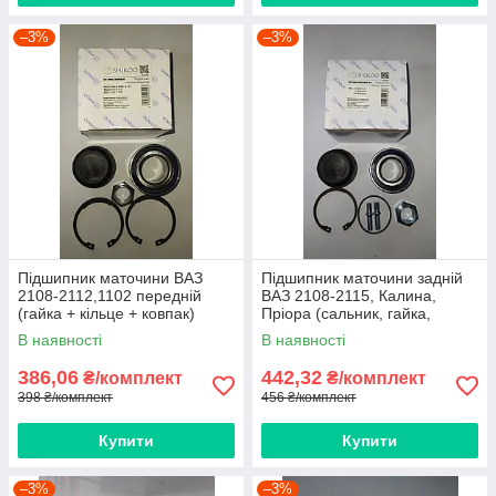
–3%
–3%
Підшипник маточини ВАЗ
Підшипник маточини задній
2108-2112,1102 передній
ВАЗ 2108-2115, Калина,
(гайка + кільце + ковпак)
Пріора (сальник, гайка,
2108-3103020 SHIKOO
кільце, штифт, ковпак)
В наявності
В наявності
SHIKOO
386,06
442,32
₴/комплект
₴/комплект
398 ₴/комплект
456 ₴/комплект
Купити
Купити
–3%
–3%