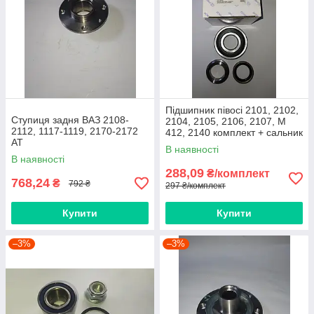
Підшипник півосі 2101, 2102,
Ступиця задня ВАЗ 2108-
2104, 2105, 2106, 2107, М
2112, 1117-1119, 2170-2172
412, 2140 комплект + сальник
AT
+ втулка SHIKOO
В наявності
В наявності
288,09
₴/комплект
768,24
₴
792 ₴
297 ₴/комплект
Купити
Купити
–3%
–3%