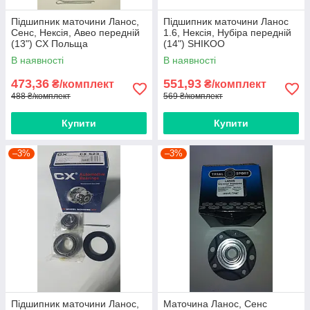
Підшипник маточини Ланос,
Підшипник маточини Ланос
Сенс, Нексія, Авео передній
1.6, Нексія, Нубіра передній
(13") CX Польща
(14") SHIKOO
В наявності
В наявності
473,36
551,93
₴/комплект
₴/комплект
488 ₴/комплект
569 ₴/комплект
Купити
Купити
–3%
–3%
Підшипник маточини Ланос,
Маточина Ланос, Сенс