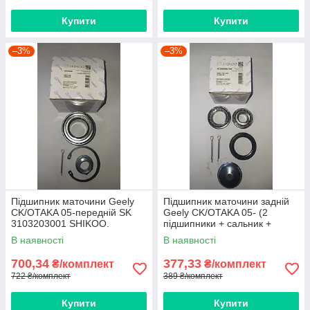
Купити
Купити
–3%
–3%
Підшипник маточини Geely
Підшипник маточини задній
CK/OTAKA 05-передній SK
Geely CK/OTAKA 05- (2
3103203001 SHIKOO.
підшипники + сальник +
шплінт + ковпак) SHIKOO
В наявності
В наявності
700,34
377,33
₴/комплект
₴/комплект
722 ₴/комплект
389 ₴/комплект
Купити
Купити