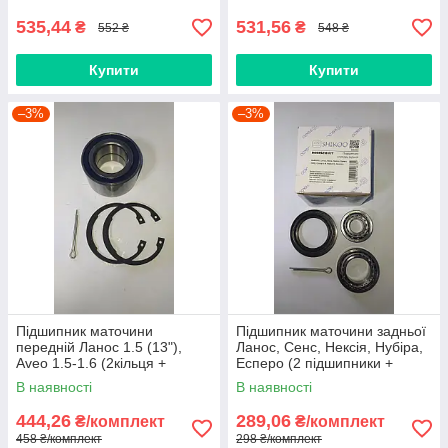
535,44
531,56
₴
₴
552 ₴
548 ₴
Купити
Купити
–3%
–3%
Підшипник маточини
Підшипник маточини задньої
передній Ланос 1.5 (13"),
Ланос, Сенс, Нексія, Нубіра,
Aveo 1.5-1.6 (2кільця +
Есперо (2 підшипники +
шплинт) КОРЕЯ, SHIKOO
сальник + шплінт) Корея,
В наявності
В наявності
SHIKOO
444,26
289,06
₴/комплект
₴/комплект
458 ₴/комплект
298 ₴/комплект