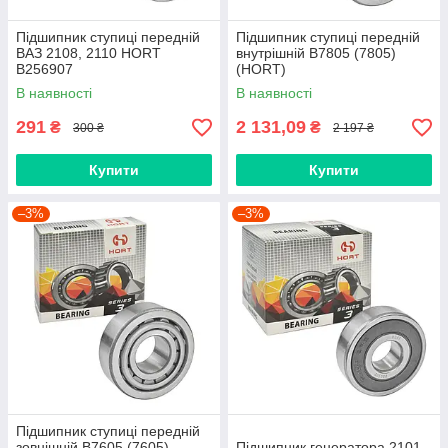
Підшипник ступиці передній
Підшипник ступиці передній
ВАЗ 2108, 2110 HORT
внутрішній B7805 (7805)
B256907
(HORT)
В наявності
В наявності
291
2 131,09
₴
₴
300 ₴
2 197 ₴
Купити
Купити
–3%
–3%
Підшипник ступиці передній
зовнішній B7605 (7605)
Підшипник генератора 2101