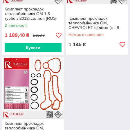
Комплект прокладок
теплообмінника GM 1.6
турбо з 2012г.силікон [ROS-
Комплект прокладок
TECO] 55354068
теплообмінника GM,
В наявності
CHEVROLET силікон (к-т 9
шт) [ROS-TECO] 5650972
1 189,40
Немає в наявності
₴
1 252 ₴
1 145
₴
Купити
Комплект прокладок
теплообмінника GM,