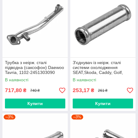
Трубка з неірж. сталі
З'єднувач із неірж. сталі
підводна (саксофон) Daewoo
системи охолодження
Tavria, 1102-2451303090
SEAT,Skoda, Caddy, Golf,
HORT (BP7262)
POLO, Touareg, VW-
В наявності
В наявності
7L6121118 HORT (BP775)
717,80
253,17
₴
₴
740 ₴
261 ₴
Купити
Купити
–3%
–3%