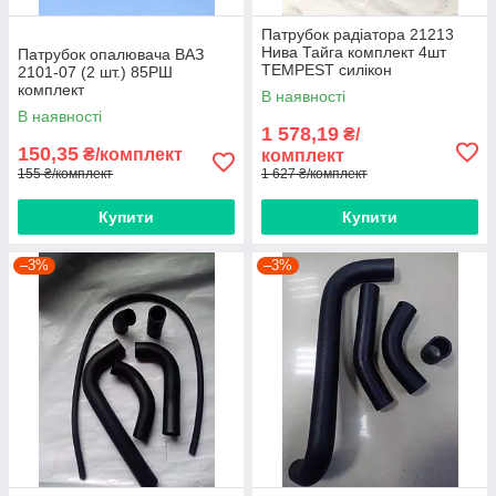
Патрубок радіатора 21213
Нива Тайга комплект 4шт
Патрубок опалювача ВАЗ
TEMPEST силікон
2101-07 (2 шт.) 85РШ
комплект
В наявності
В наявності
1 578,19
₴/
150,35
₴/комплект
комплект
155 ₴/комплект
1 627 ₴/комплект
Купити
Купити
–3%
–3%