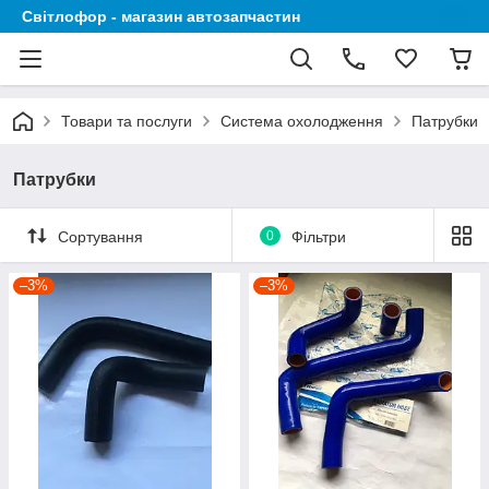
Світлофор - магазин автозапчастин
Товари та послуги
Система охолодження
Патрубки
Патрубки
Сортування
0
Фільтри
–3%
–3%