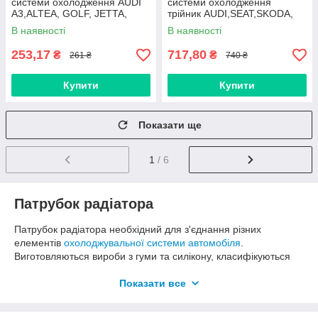
системи охолодження AUDI
системи охолодження
A3,ALTEA, GOLF, JETTA,
трійник AUDI,SEAT,SKODA,
PASSAT, VW-1K0121447EC
VW-N90760601 HORT
В наявності
В наявності
HORT (BP7103)
(BP796)
253,17
717,80
₴
₴
261 ₴
740 ₴
Купити
Купити
Показати ще
1
/ 6
Патрубок радіатора
Патрубок радіатора необхідний для з'єднання різних
елементів
охолоджувальної системи автомобіля
.
Виготовляються вироби з гуми та силікону, класифікуються
на підводять та відводять (відповідно, забезпечують подачу
та відведення антифризу в системі).
Показати все
Діагностика несправностей