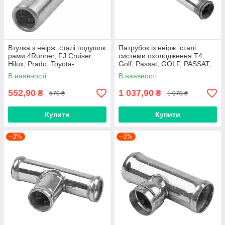
Втулка з неірж. сталі подушок
Патрубок із неірж. сталі
рами 4Runner, FJ Cruiser,
системи охолодження T4,
Hilux, Prado, Toyota-
Golf, Passat, GOLF, PASSAT,
9044018011 HORT (BP7174)
TRANSPORTER,VW-
В наявності
В наявності
021121050C HORT (BP791)
552,90
1 037,90
₴
₴
570 ₴
1 070 ₴
Купити
Купити
–3%
–3%