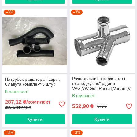
–3%
–3%
Розподільник з нерж. сталі
Патрубок радіатора Таврія,
охолоджуючої рідини
Славута комплект 5 штук
VAG,VW,Golf,Passat,Variant,V
В наявності
W-1K0121087J HORT
В наявності
(BP7112)
287,12
₴/комплект
552,90
₴
570 ₴
296 ₴/комплект
Купити
Купити
–3%
–3%