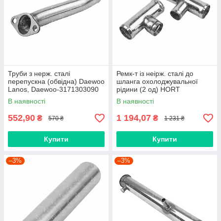
Труби з нерж. сталі
Ремк-т із неірж. сталі до
перепускна (обвідна) Daewoo
шланга охолоджувальної
Lanos, Daewoo-3171303090
рідини (2 од) HORT
HORT (BP7261)
(BP7111PK)
В наявності
В наявності
552,90
1 194,07
₴
₴
570 ₴
1 231 ₴
Купити
Купити
–3%
–3%