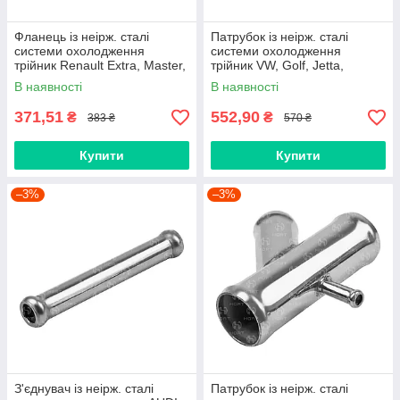
Фланець із неірж. сталі
Патрубок із неірж. сталі
системи охолодження
системи охолодження
трійник Renault Extra, Master,
трійник VW, Golf, Jetta,
Super, Renault-7700708612
Tiguan,Touareg, VW-
В наявності
В наявності
HORT (BP769)
N90693101 HORT (BP7111)
371,51
552,90
₴
₴
383 ₴
570 ₴
Купити
Купити
–3%
–3%
З'єднувач із неірж. сталі
Патрубок із неірж. сталі