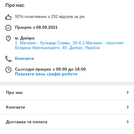
Першими «дзвіночками», що вказують на патрубки, є повітря
Про нас
системи, витік охолоджуючої рідини і поява мокрих плям.
Причин виникнення неполадок може бути кілька:
92% позитивних з 292 відгуків за рік
Використання низькосортного антифризу;
Працює з 08.09.2021
Перегрів двигуна;
м. Дніпро
Низький рівень рідини;
1. Магазин - бульвар Славы, 28-б 2.Магазин - проспект
Богдана Хмельницкого, 40, Дніпро, Україна
Забруднення та накип усередині патрубків;
Різкі перепади температур (особливо за нетривалих
Контакти
поїздок взимку);
Сьогодні працює з 09:00 до 18:00
Фізичний знос патрубків.
Показати весь графік роботи
Якщо ви зіткнулися з такою проблемою, не варто турбуватися
про пошук потрібних деталей: в інтернет-магазині
«Світлофор» знайдуться патрубки, що підводять і відводять,
Про нас
для найпопулярніших «народних» машин:
ВАЗ, Ланос,
СЕНС, Шевроле, Таврія, Нексія.
Контакти
Доставка та оплата