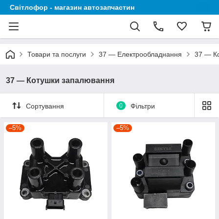
Світлофор - магазин автозапчастин
Товари та послуги
37 — Електрообладнання
37 — К
37 — Котушки запалювання
Сортування
0
Фільтри
–5%
–5%