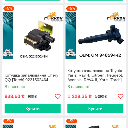
–5%
–5%
Котушка запалювання Toyota
Котушка запалювання Chery
Yaris. Rav 4. Citroen, Peugeot,
QQ [Torch] 0221502464
Avensis, RAV4 II, Yaris [Torch]
9008019015
В наявності
В наявності
938,60
1 228,35
₴
₴
988 ₴
1 293 ₴
Купити
Купити
–5%
–5%