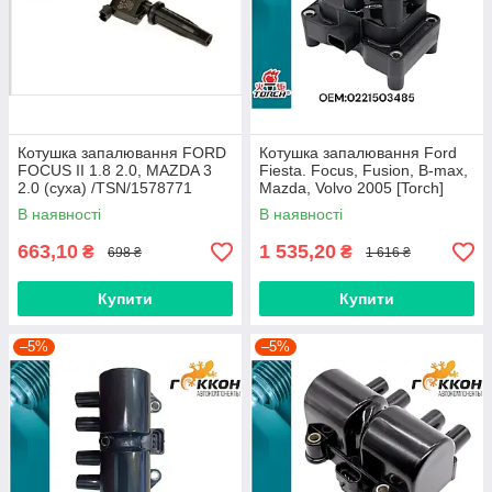
Котушка запалювання FORD
Котушка запалювання Ford
FOCUS II 1.8 2.0, MAZDA 3
Fiesta. Focus, Fusion, B-max,
2.0 (суха) /TSN/1578771
Mazda, Volvo 2005 [Torch]
0221503485
В наявності
В наявності
663,10
1 535,20
₴
₴
698 ₴
1 616 ₴
Купити
Купити
–5%
–5%