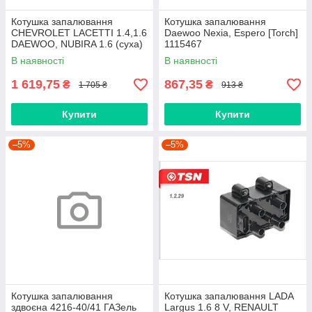
Котушка запалювання
Котушка запалювання
CHEVROLET LACETTI 1.4,1.6
Daewoo Nexia, Espero [Torch]
DAEWOO, NUBIRA 1.6 (суха)
1115467
/TSN/ "Цитро"
В наявності
В наявності
1 619,75
867,35
₴
₴
1 705 ₴
913 ₴
Купити
Купити
–5%
–5%
Котушка запалювання
Котушка запалювання LADA
здвоєна 4216-40/41 ГАЗель
Largus 1.6 8 V, RENAULT