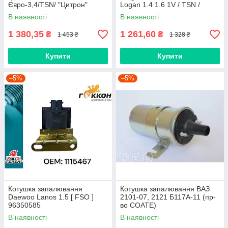
Євро-3,4/TSN/ "Цитрон"
Logan 1.4 1.6 1V / TSN /
(1.2.105)
"Цитрон" 6001543604
В наявності
В наявності
1 380,35
1 261,60
₴
₴
1 453 ₴
1 328 ₴
Купити
Купити
–5%
–5%
Котушка запалювання
Котушка запалювання ВАЗ
Daewoo Lanos 1.5 [ FSO ]
2101-07, 2121 Б117А-11 (пр-
96350585
во СОАТЕ)
В наявності
В наявності