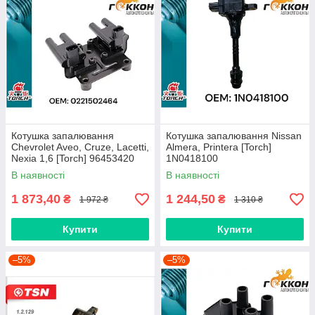
Котушка запалювання
Котушка запалювання Nissan
Chevrolet Aveo, Cruze, Lacetti,
Almera, Printera [Torch]
Nexia 1,6 [Torch] 96453420
1N0418100
В наявності
В наявності
1 873,40
1 244,50
₴
₴
1 972 ₴
1 310 ₴
Купити
Купити
–5%
–5%