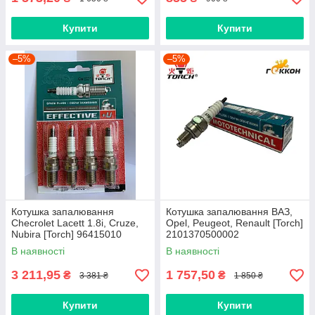
Купити
Купити
–5%
–5%
Котушка запалювання
Котушка запалювання ВАЗ,
Checrolet Lacett 1.8i, Cruze,
Opel, Peugeot, Renault [Torch]
Nubira [Torch] 96415010
2101370500002
В наявності
В наявності
3 211,95
1 757,50
₴
₴
3 381 ₴
1 850 ₴
Купити
Купити