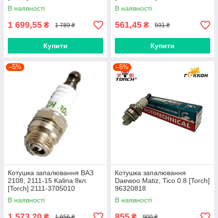
В наявності
В наявності
1 699,55
561,45
₴
₴
1 789 ₴
591 ₴
Купити
Купити
–5%
–5%
Котушка запалювання ВАЗ
Котушка запалювання
2108, 2111-15 Kalina 8кл.
Daewoo Matiz, Tico 0.8 [Torch]
[Torch] 2111-3705010
96320818
В наявності
В наявності
1 573,20
855
₴
₴
1 656 ₴
900 ₴