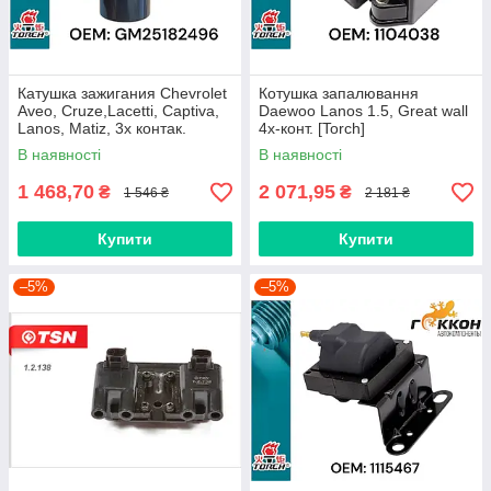
Катушка зажигания Chevrolet
Котушка запалювання
Aveo, Cruze,Lacetti, Captiva,
Daewoo Lanos 1.5, Great wall
Lanos, Matiz, 3х контак.
4х-конт. [Torch]
[Torch] 25182496
В наявності
В наявності
1 468,70
2 071,95
₴
₴
1 546 ₴
2 181 ₴
Купити
Купити
–5%
–5%