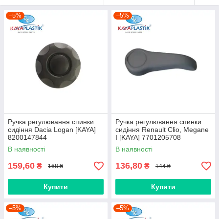
–5%
–5%
Ручка регулювання спинки
Ручка регулювання спинки
сидіння Dacia Logan [KAYA]
сидіння Renault Clio, Megane
8200147844
I [KAYA] 7701205708
В наявності
В наявності
159,60
136,80
₴
₴
168 ₴
144 ₴
Купити
Купити
–5%
–5%