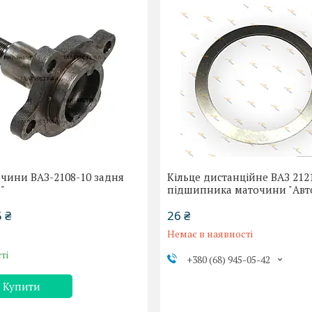
очини ВАЗ-2108-10 задня
Кільце дистанційне ВАЗ 2121
"
підшипника маточини "Авт
 ₴
26 ₴
Немає в наявності
ті
+380 (68) 945-05-42
Купити