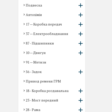
Подвеска
Автохімія
17 — Коробка передач
37 — Електрообладнання
87 - Підшипники
10 — Двигун
91 — Метизи
56 - Задок
Привод ременя ГРМ
18 - Коробка роздавальна
23 - Мост передний
28 - Рама