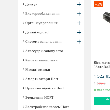
Двигун
–5%
Електрообладнання
Органи управління
Деталі ходової
Система запалювання
Аксесуари салону авто
Кузовні запчастини
Вісь мат
"АвтоВАЗ
Масла і змазки
1 522,85
Амортизатори Hort
1 603 ₴
Пружини підвіски Hort
В наявнос
Зчеплення HORT
Электробензонасосы Hort