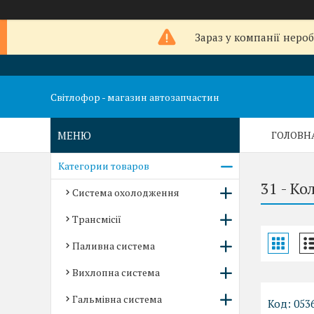
Зараз у компанії неро
Світлофор - магазин автозапчастин
ГОЛОВН
Категории товаров
31 - Ко
Система охолодження
Трансмісії
Паливна система
Вихлопна система
Гальмівна система
053