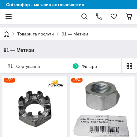
Світлофор - магазин автозапчастин
Товари та послуги
91 — Метизи
91 — Метизи
Сортування
0
Фільтри
–5%
–5%