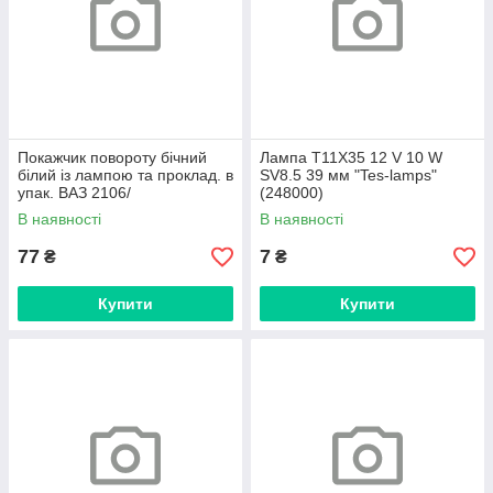
Покажчик повороту бічний
Лампа T11X35 12 V 10 W
білий із лампою та проклад. в
SV8.5 39 мм "Tes-lamps"
упак. ВАЗ 2106/
(248000)
повторювач/"Rekardo-Fortex"
В наявності
В наявності
(RF15681)
77
7
₴
₴
Купити
Купити