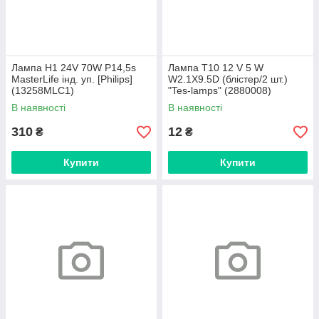
Лампа H1 24V 70W P14,5s
Лампа T10 12 V 5 W
MasterLife інд. уп. [Philips]
W2.1X9.5D (блістер/2 шт.)
(13258MLC1)
"Tes-lamps" (2880008)
В наявності
В наявності
310
12
₴
₴
Купити
Купити