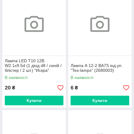
Лампа LED Т10 12В
W2.1х9.5d (1 діод d8 / синій /
Лампа А 12-2 BA7S інд.уп.
блістер / 2 шт.) "Искра"
"Tes-lamps" (2680003)
(2880013)
В наявності
В наявності
20
6
₴
₴
Купити
Купити