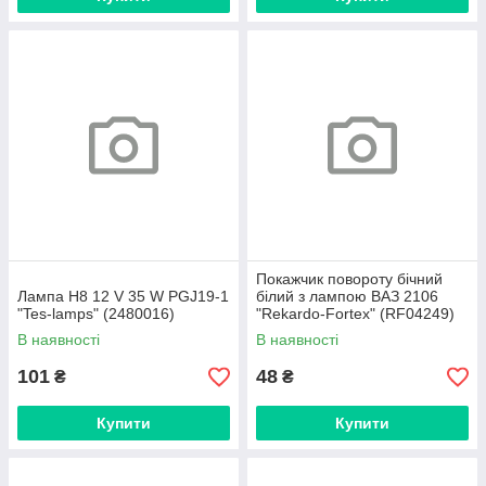
Покажчик повороту бічний
Лампа H8 12 V 35 W PGJ19-1
білий з лампою ВАЗ 2106
"Tes-lamps" (2480016)
"Rekardo-Fortex" (RF04249)
В наявності
В наявності
101
48
₴
₴
Купити
Купити