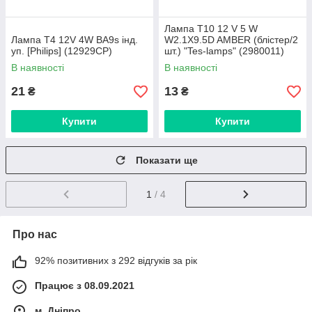
Лампа T10 12 V 5 W
Лампа T4 12V 4W BA9s інд.
W2.1X9.5D AMBER (блістер/2
уп. [Philips] (12929CP)
шт.) "Tes-lamps" (2980011)
В наявності
В наявності
21
13
₴
₴
Купити
Купити
Показати ще
1
/ 4
Про нас
92% позитивних з 292 відгуків за рік
Працює з 08.09.2021
м. Дніпро