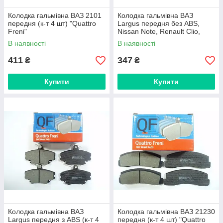
Колодка гальмівна ВАЗ 2101
Колодка гальмівна ВАЗ
передня (к-т 4 шт) "Quattro
Largus передня без ABS,
Freni"
Nissan Note, Renault Clio,
Kangoo II (к-т 4 шт) "Quattro
В наявності
В наявності
Freni"
411
347
₴
₴
Купити
Купити
Колодка гальмівна ВАЗ
Колодка гальмівна ВАЗ 21230
Largus передня з ABS (к-т 4
передня (к-т 4 шт) "Quattro