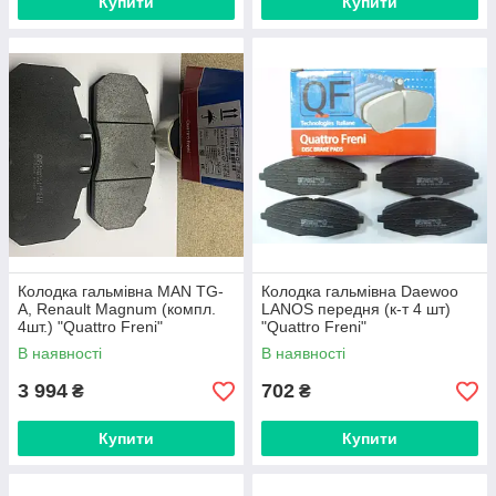
Купити
Купити
Колодка гальмівна MAN TG-
Колодка гальмівна Daewoo
A, Renault Magnum (компл.
LANOS передня (к-т 4 шт)
4шт.) "Quattro Freni"
"Quattro Freni"
В наявності
В наявності
3 994
702
₴
₴
Купити
Купити