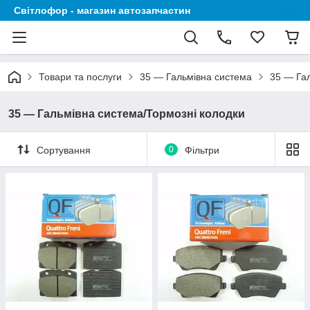
Світлофор - магазин автозапчастин
Товари та послуги
35 — Гальмівна система
35 — Гал
35 — Гальмівна система/Тормозні колодки
Сортування
0
Фільтри