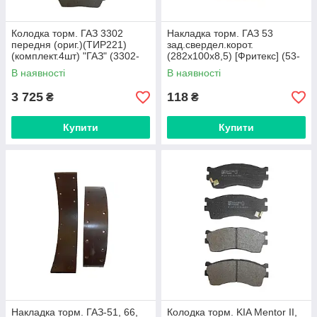
Колодка торм. ГАЗ 3302
Накладка торм. ГАЗ 53
передня (ориг.)(ТИР221)
зад.свердел.корот.
(комплект.4шт) "ГАЗ" (3302-
(282х100х8,5) [Фритекс] (53-
3501800-02)
3502106 сверл.)
В наявності
В наявності
3 725
118
₴
₴
Купити
Купити
Накладка торм. ГАЗ-51, 66,
Колодка торм. KIA Mentor II,