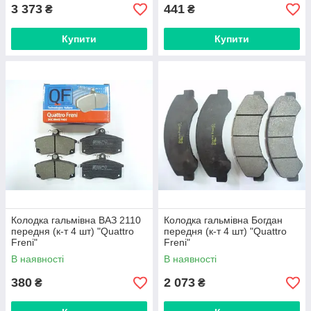
3 373
441
₴
₴
Купити
Купити
Колодка гальмівна ВАЗ 2110
Колодка гальмівна Богдан
передня (к-т 4 шт) "Quattro
передня (к-т 4 шт) "Quattro
Freni"
Freni"
В наявності
В наявності
380
2 073
₴
₴