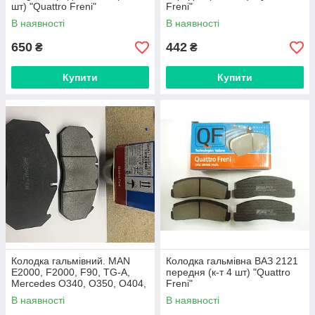
шт) "Quattro Freni"
Freni"
В наявності
В наявності
650
442
₴
₴
Купити
Купити
Колодка гальмівний. MAN
Колодка гальмівна ВАЗ 2121
E2000, F2000, F90, TG-A,
передня (к-т 4 шт) "Quattro
Mercedes O340, O350, O404,
Freni"
Renault Agora, Magnum,
В наявності
В наявності
Major R, Premium