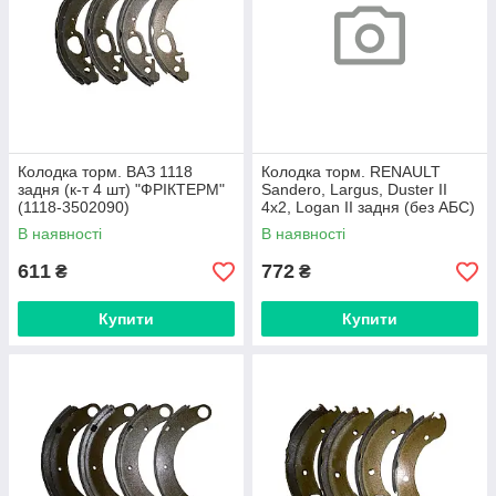
Колодка торм. ВАЗ 1118
Колодка торм. RENAULT
задня (к-т 4 шт) "ФРІКТЕРМ"
Sandero, Largus, Duster II
(1118-3502090)
4х2, Logan II задня (без АБС)
(к-т 4 шт) "МарКон"
В наявності
В наявності
611
772
₴
₴
Купити
Купити