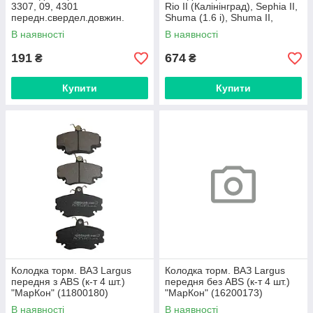
3307, 09, 4301
Rio II (Калінінград), Sephia II,
передн.свердел.довжин.
Shuma (1.6 i), Shuma II,
(405х80х8,5) [Фритекс] (51-
Spectra передня
В наявності
В наявності
3502105 сверл.)
191
674
₴
₴
Купити
Купити
Колодка торм. ВАЗ Largus
Колодка торм. ВАЗ Largus
передня з ABS (к-т 4 шт.)
передня без ABS (к-т 4 шт.)
"МарКон" (11800180)
"МарКон" (16200173)
В наявності
В наявності