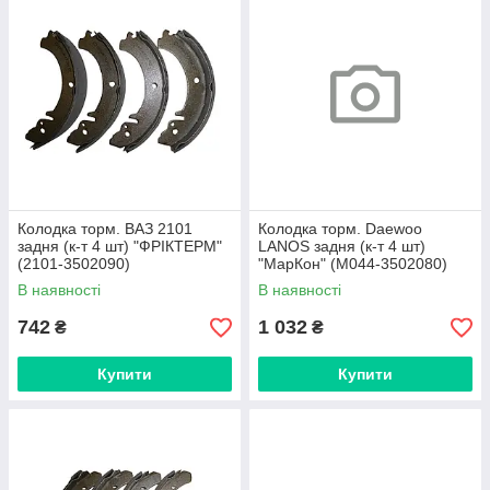
Колодка торм. ВАЗ 2101
Колодка торм. Daewoo
задня (к-т 4 шт) "ФРІКТЕРМ"
LANOS задня (к-т 4 шт)
(2101-3502090)
"МарКон" (М044-3502080)
В наявності
В наявності
742
1 032
₴
₴
Купити
Купити