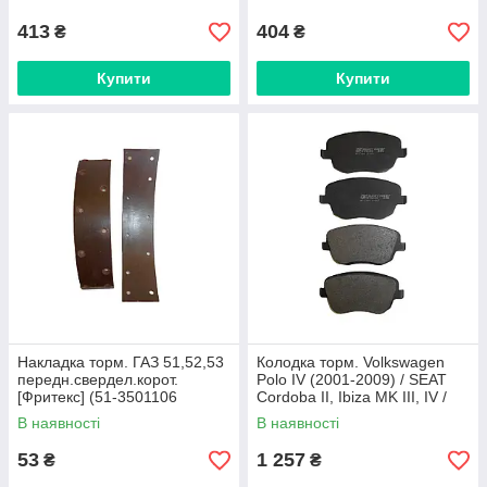
413
404
₴
₴
Купити
Купити
Накладка торм. ГАЗ 51,52,53
Колодка торм. Volkswagen
передн.свердел.корот.
Polo IV (2001-2009) / SEAT
[Фритекс] (51-3501106
Cordoba II, Ibiza MK III, IV /
свердел)
SKODA Fabia I, II, Roomste
В наявності
В наявності
53
1 257
₴
₴