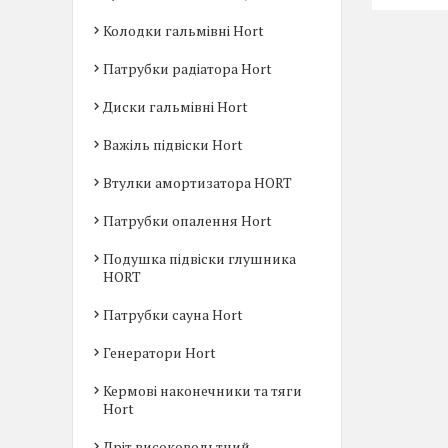
Колодки гальмівні Hort
Патрубки радіатора Hort
Диски гальмівні Hort
Важіль підвіски Hort
Втулки амортизатора HORT
Патрубки опалення Hort
Подушка підвіски глушника
HORT
Патрубки сауна Hort
Генератори Hort
Кермові наконечники та тяги
Hort
Дріт високовольтний