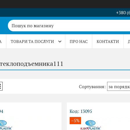
+380 (
А
ТОВАРИ ТА ПОСЛУГИ
ПРО НАС
КОНТАКТИ
стеклоподъемника111
94
13095
–5%