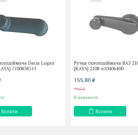
лопідіймача Dacia Logan
Ручка склопідіймача ВАЗ 21
KAYA] 7700838511
[KAYA] 2108-610406400
₴
155,80 ₴
164 ₴
ті
В наявності
Купити
Купити