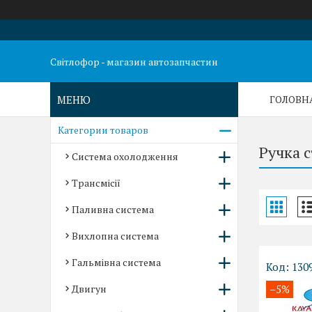
Світлофор - магазин автозапчастин
ГОЛОВН
Категории товаров
Ручка 
Система охолодження
Трансмісії
Паливна система
Вихлопна система
Гальмівна система
130
Двигун
–5%