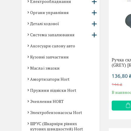
Електрообладнання
Органи управління
Деталі ходової
Система запалювання
Аксесуари салону авто
Кузовні запчастини
Ручка ск
(GREY) [
Масла і змазки
136,80 
Амортизатори Hort
144 ₴
Пружини підвіски Hort
В наявнос
Зчеплення HORT
Электробензонасосы Hort
ШРУС (Шкарніри рівних
кутових швидкостей) Hort