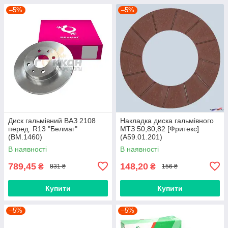
–5%
–5%
Диск гальмівний ВАЗ 2108
Накладка диска гальмівного
перед. R13 "Белмаг"
МТЗ 50,80,82 [Фритекс]
(BM.1460)
(А59.01.201)
В наявності
В наявності
789,45
148,20
₴
₴
831 ₴
156 ₴
Купити
Купити
–5%
–5%