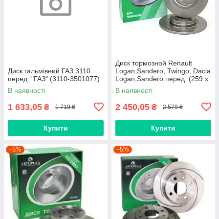
Диск тормозной Renault
Диск гальмівний ГАЗ 3110
Logan,Sandero, Twingo, Dacia
перед. "ГАЗ" (3110-3501077)
Logan,Sandero перед. (259 х
12 / компл. 2шт.) [АвтоРеал]
В наявності
В наявності
1 633,05
2 450,05
₴
₴
1 719 ₴
2 579 ₴
Купити
Купити
–5%
–5%