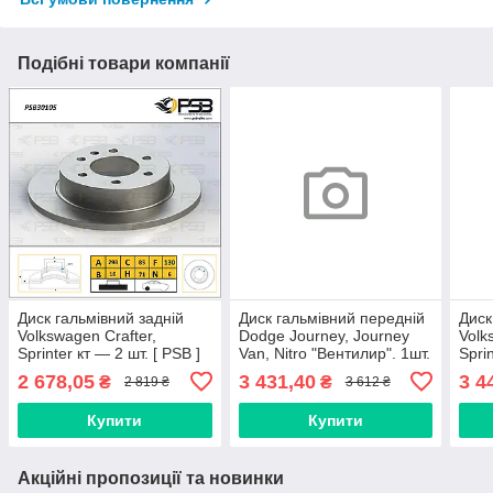
Подібні товари компанії
Диск гальмівний задній
Диск гальмівний передній
Диск
Volkswagen Crafter,
Dodge Journey, Journey
Volk
Sprinter кт — 2 шт. [ PSB ]
Van, Nitro "Вентилир". 1шт.
Spri
9064230012
[ PSB ] 68032944AA
шт. 
2 678,05
3 431,40
3 4
₴
₴
2 819 ₴
3 612 ₴
Купити
Купити
Акційні пропозиції та новинки