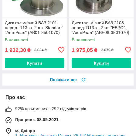
Диск гальмівний ВАЗ 2101
Диск гальмівний ВАЗ 2108
перед. R13 кт.-2 шт."Standart"
перед. R13 кт.-2шт. "ЕВРО"
"АвтоРеал" (АВ01-3501070)
"АвтоРеал" (АВЕ08-3501070)
В наявності
В наявності
1 932,30
1 975,05
₴
₴
2 034 ₴
2 079 ₴
Купити
Купити
Показати ще
Про нас
92% позитивних з 292 відгуків за рік
Працює з 08.09.2021
м. Дніпро
1. Магазин - бульвар Славы, 28-б 2.Магазин - проспект