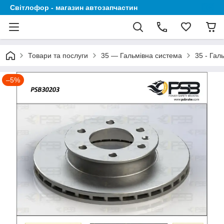
Світлофор - магазин автозапчастин
Товари та послуги
35 — Гальмівна система
35 - Гал
–5%