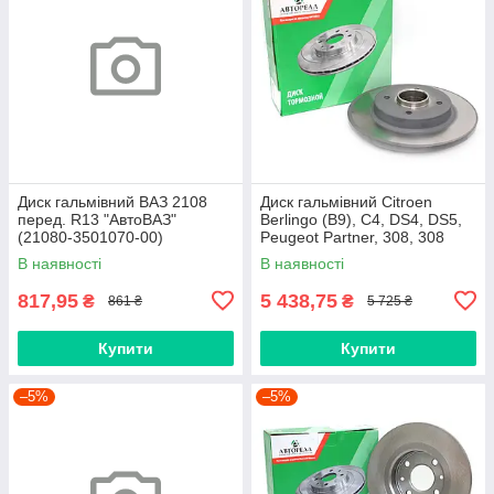
Диск гальмівний ВАЗ 2108
Диск гальмівний Citroen
перед. R13 "АвтоВАЗ"
Berlingo (B9), С4, DS4, DS5,
(21080-3501070-00)
Peugeot Partner, 308, 308
зад. (комплект. 2шт.)
В наявності
В наявності
[АвтоРеал]
817,95
5 438,75
₴
₴
861 ₴
5 725 ₴
Купити
Купити
–5%
–5%