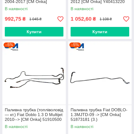
2004-2017 [СМ Onka]
2012 [СМ Onka] Y40413220
AV619C623CB
В наявності
В наявності
992,75
1 052,60
₴
₴
1 045 ₴
1 108 ₴
Купити
Купити
–5%
–5%
Паливна трубка (топліволовід
Паливна трубка Fiat DOBLO-
— кт.) Fiat Doblo 1.3 D Multijet
1.3MJTD-09 -> [CM Onka]
2010--> [CM Onka] 51910500
51873181 (3.)
В наявності
В наявності