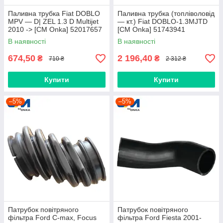
Паливна трубка Fiat DOBLO
Паливна трубка (топліволовід
MPV — D| ZEL 1.3 D Multijet
— кт.) Fiat DOBLO-1.3MJTD
2010 -> [CM Onka] 52017657
[CM Onka] 51743941
В наявності
В наявності
674,50
2 196,40
₴
₴
710 ₴
2 312 ₴
Купити
Купити
–5%
–5%
Патрубок повітряного
Патрубок повітряного
фільтра Ford C-max, Focus
фільтра Ford Fiesta 2001-