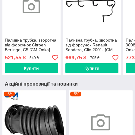
Паливна трубка, зворотна
Паливна трубка, зворотна
Пали
від форсунок Citroen
від форсунок Renault
3008
Berlingo, C5 [СМ Onka]
Sandero, Clio 2001- [СМ
Onka
1574.H4
Onka] 8200171176
521,55
669,75
773
₴
₴
549 ₴
705 ₴
Купити
Купити
Акційні пропозиції та новинки
–5%
–5%