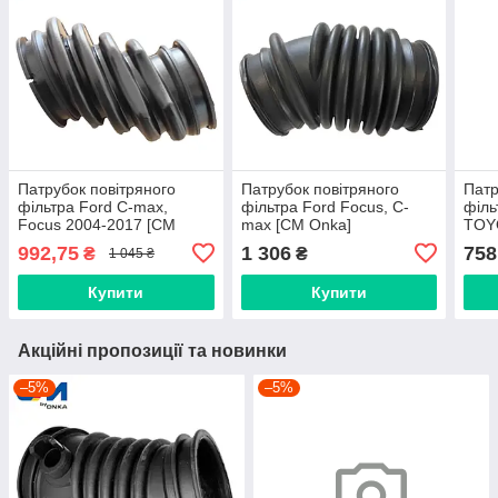
Патрубок повітряного
Патрубок повітряного
Патр
фільтра Ford C-max,
фільтра Ford Focus, C-
філ
Focus 2004-2017 [СМ
max [СМ Onka]
TOYO
Onka] AV619C623CB
7M519A673LC
SU0
992,75
1 306
758
₴
₴
1 045 ₴
Купити
Купити
Акційні пропозиції та новинки
–5%
–5%