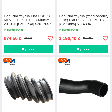
Паливна трубка Fiat DOBLO
Паливна трубка (топліволовід
MPV — D| ZEL 1.3 D Multijet
— кт.) Fiat DOBLO-1.3MJTD
2010 -> [CM Onka] 52017657
[CM Onka] 51743941
В наявності
В наявності
674,50
2 196,40
₴
₴
710 ₴
2 312 ₴
Купити
Купити
–5%
–5%