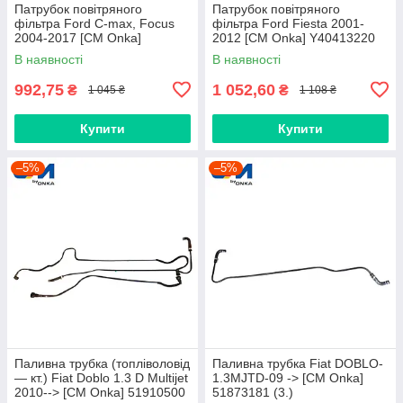
Патрубок повітряного
Патрубок повітряного
фільтра Ford C-max, Focus
фільтра Ford Fiesta 2001-
2004-2017 [СМ Onka]
2012 [СМ Onka] Y40413220
AV619C623CB
В наявності
В наявності
992,75
1 052,60
₴
₴
1 045 ₴
1 108 ₴
Купити
Купити
–5%
–5%
Паливна трубка (топліволовід
Паливна трубка Fiat DOBLO-
— кт.) Fiat Doblo 1.3 D Multijet
1.3MJTD-09 -> [CM Onka]
2010--> [CM Onka] 51910500
51873181 (3.)