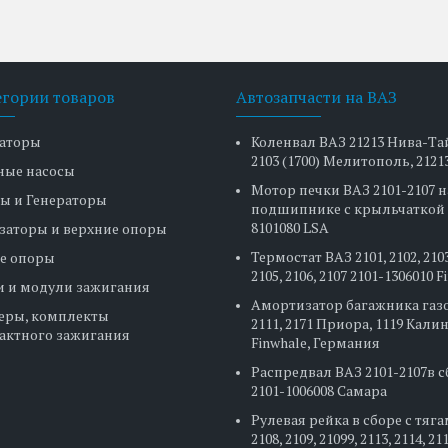
егории товаров
Автозапчасти на ВАЗ
аторы
Коленвал ВАЗ 21213 Нива-Та
2103 (1700) Мелитополь, 2121
ные насосы
Мотор печки ВАЗ 2101-2107 н
ы и Генераторы
подшипнике с крыльчаткой 
8101080 LSA
заторы и верхние опоры
Термостат ВАЗ 2101, 2102, 2103
е опоры
2105, 2106, 2107 2101-1306010 
и и модули зажигания
Амортизатор багажника газ
еры, комплекты
2111, 2171 Приора, 1119 Кали
актного зажигания
Finwhale, Германия
Распредвал ВАЗ 2101-2107в 
2101-1006008 Самара
Рулевая рейка в сборе с тяг
2108, 2109, 21099, 2113, 2114, 