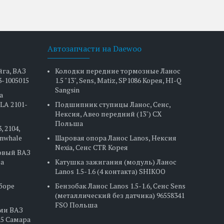
Автозапчасти на Daewoo
йга, ВАЗ
Колодки передние тормозные Ланос
3-1005015
1.5 "13", Sens, Matiz, SP1086 Корея, HI-Q
Sangsin
а
LA 2101-
Подшипник ступицы Ланос, Сенс,
Нексия, Авео передний (13") CX
Польша
, 2104,
Finwhale
Шаровая опора Ланос Lanos, Нексия
Nexia, Сенс CTR Корея
овый ВАЗ
на
Катушка зажигания (модуль) Ланос
Lanos 1.5-1.6 (4 контакта) SHIKOO
сборе
Бензобак Ланос Lanos 1.5-1.6, Сенс Sens
(металлический без датчика) 96558341
FSO Польша
ами ВАЗ
2115 Самара