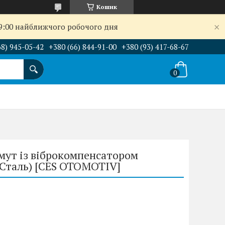
Кошик
09:00 найближчого робочого дня
68) 945-05-42
+380 (66) 844-91-00
+380 (93) 417-68-67
омут із віброкомпенсатором
/Сталь) [CES OTOMOTIV]