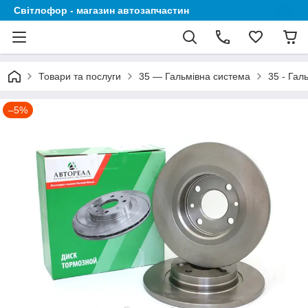
Світлофор - магазин автозапчастин
Товари та послуги
35 — Гальмівна система
35 - Гал
–5%