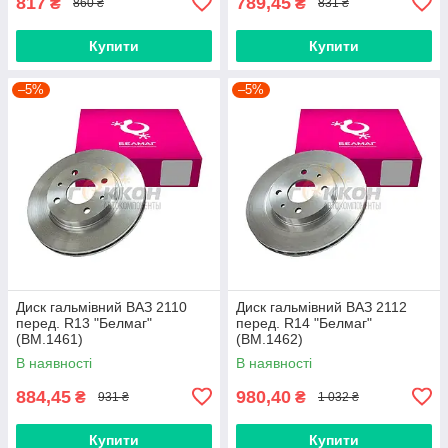
817
789,45
₴
₴
860 ₴
831 ₴
Купити
Купити
–5%
–5%
Диск гальмівний ВАЗ 2110
Диск гальмівний ВАЗ 2112
перед. R13 "Белмаг"
перед. R14 "Белмаг"
(BM.1461)
(BM.1462)
В наявності
В наявності
884,45
980,40
₴
₴
931 ₴
1 032 ₴
Купити
Купити