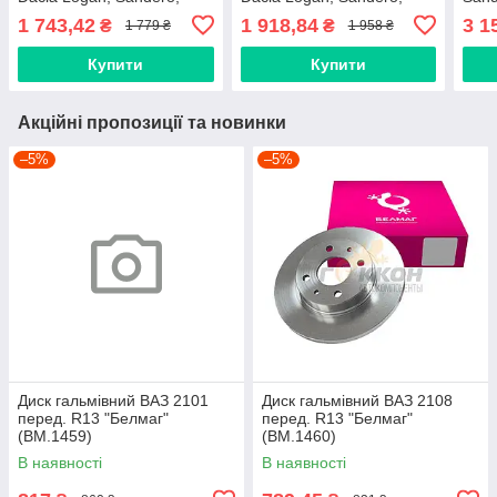
Renault Clio (HD8289)
Renault Logan, Sandero
"SPO
1 743,42
1 918,84
3 1
₴
₴
1 779 ₴
1 958 ₴
(HD8256)
PSB 
Купити
Купити
Акційні пропозиції та новинки
–5%
–5%
Диск гальмівний ВАЗ 2101
Диск гальмівний ВАЗ 2108
перед. R13 "Белмаг"
перед. R13 "Белмаг"
(BM.1459)
(BM.1460)
В наявності
В наявності