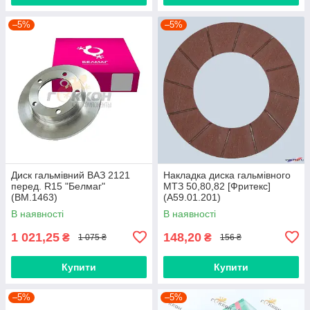
–5%
–5%
Диск гальмівний ВАЗ 2121
Накладка диска гальмівного
перед. R15 "Белмаг"
МТЗ 50,80,82 [Фритекс]
(BM.1463)
(А59.01.201)
В наявності
В наявності
1 021,25
148,20
₴
₴
1 075 ₴
156 ₴
Купити
Купити
–5%
–5%