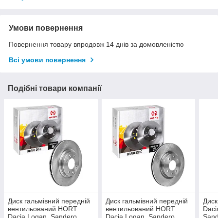
Умови повернення
Повернення товару впродовж 14 днів за домовленістю
Всі умови повернення
Подібні товари компанії
Диск гальмівний передній
Диск гальмівний передній
Диск
вентильований HORT
вентильований HORT
Daci
Dacia Logan, Sandero,
Dacia Logan, Sandero,
Sande