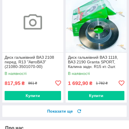
Диск гальмівний ВАЗ 2108
Диск гальмівний ВАЗ 1118,
перед. R13 "АвтоВАЗ"
ВАЗ 2190 Granta SPORT,
(21080-3501070-00)
Калина задн. R15 кт.-2шт.
"АвтоРеал" (АВ905-3502070)
В наявності
В наявності
817,95
1 692,90
₴
₴
861 ₴
1 782 ₴
Купити
Купити
Показати ще
Про нас