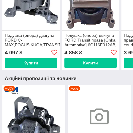
Подушка (опора) двигуна
Подушка (опора) двигуна
Поду
FORD C-
FORD Transit права [Onka
прав
MAX,FOCUS,KUGA,TRANSIT,
Automotive] 6C116F012AB,
cour
2014-2019 (1.5-1.6 TDCI)
CM 33120
[Onk
4 097
4 858
3 6
₴
₴
[Onka Automotive] CM
ET7
31135
Купити
Купити
Акційні пропозиції та новинки
–5%
–5%