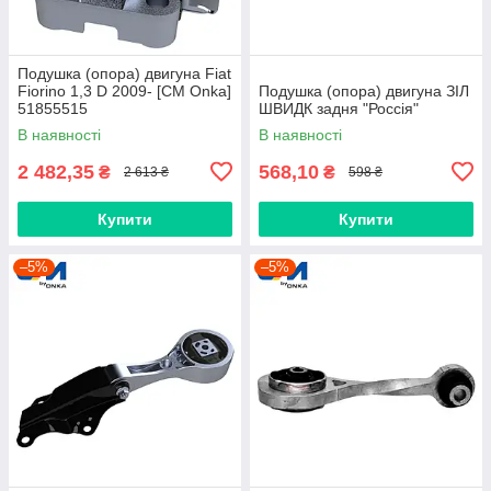
Подушка (опора) двигуна Fiat
Fiorino 1,3 D 2009- [СМ Onka]
Подушка (опора) двигуна ЗІЛ
51855515
ШВИДК задня "Россія"
В наявності
В наявності
2 482,35
568,10
₴
₴
2 613 ₴
598 ₴
Купити
Купити
–5%
–5%