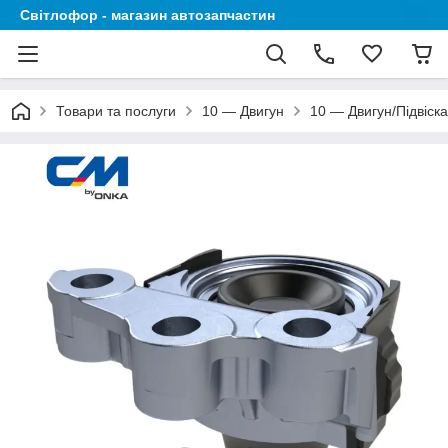
Світлофор - магазин автозапчастин
Товари та послуги
10 — Двигун
10 — Двигун/Підвіска