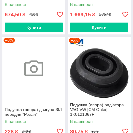
В наявності
В наявності
674,50
1 669,15
₴
₴
710 ₴
1 757 ₴
Купити
Купити
–5%
–5%
Подушка (опора) радіатора
Подушка (опора) двигуна ЗІЛ
VAG VW [СМ Onka]
передня "Розсія"
1K0121367F
В наявності
В наявності
228
80,75
₴
₴
240 ₴
85 ₴