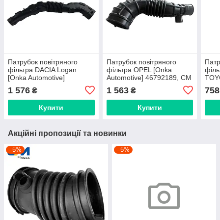
Патрубок повітряного
Патрубок повітряного
Патр
фільтра DACIA Logan
фільтра OPEL [Onka
філ
[Onka Automotive]
Automotive] 46792189, CM
TOYO
8200431098, CM 10191
60417
SU0
1 576
1 563
758
₴
₴
Купити
Купити
Акційні пропозиції та новинки
–5%
–5%