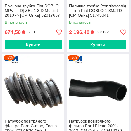
Паливна трубка Fiat DOBLO
Паливна трубка (топліволовід
MPV — D| ZEL 1.3 D Multijet
— кт.) Fiat DOBLO-1.3MJTD
2010 -> [CM Onka] 52017657
[CM Onka] 51743941
В наявності
В наявності
674,50
2 196,40
₴
₴
710 ₴
2 312 ₴
Купити
Купити
–5%
–5%
Патрубок повітряного
Патрубок повітряного
фільтра Ford C-max, Focus
фільтра Ford Fiesta 2001-
2004-2017 [СМ Onka]
2012 [СМ Onka] Y40413220