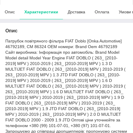
Опис
Характеристики
Доставка
Оплата
Умови 
Опис
Патрубок повітряного фільтра FIAT Doblo [Onka Automotive]
46792189, CM 86324 OEM номери: Brand Oem 46792189
Сайт виробника: Інформація про автомобіль: Brand Model
Model detail Model Year Engine FIAT DOBLO ( 263_ [2010-
2019] MPV ) 2010-2019 ( 263_ [2010-2019] MPV ) 1.3 D
MULTIJET FIAT DOBLO ( 263_ [2010-2019] MPV ) 2010-2019 (
263_ [2010-2019] MPV ) 1.3 JTD FIAT DOBLO ( 263_ [2010-
2019] MPV ) 2010-2019 ( 263_ [2010-2019] MPV ) 1.6 D
MULTIJET FIAT DOBLO ( 263_ [2010-2019] MPV ) 2010-2019 (
263_ [2010-2019] MPV ) 1.6 D MULTIJET FIAT DOBLO ( 263_
[2010-2019] MPV ) 2010-2019 ( 263_ [2010-2019] MPV ) 1.9 D
FIAT DOBLO ( 263_ [2010-2019] MPV ) 2010-2019 ( 263_
[2010-2019] MPV ) 1.9 JTD FIAT DOBLO ( 263_ [2010-2019]
MPV ) 2010-2019 ( 263_ [2010-2019] MPV ) 2.0 D MULTIJET
FIAT DOBLO 2000 - 2009 1.9 JTD Оптові ціни уточнюйте за
телефоном +380 (99) 101-07-01, +380 (97) 101-07-01.
Запрошуємо до співпраці дропшипперів: пропонуємо системи