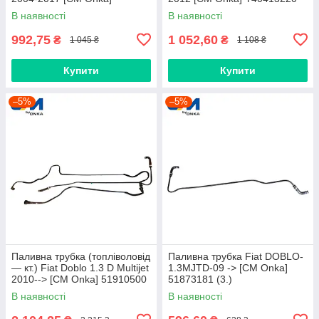
AV619C623CB
В наявності
В наявності
992,75
1 052,60
₴
₴
1 045 ₴
1 108 ₴
Купити
Купити
–5%
–5%
Паливна трубка (топліволовід
Паливна трубка Fiat DOBLO-
— кт.) Fiat Doblo 1.3 D Multijet
1.3MJTD-09 -> [CM Onka]
2010--> [CM Onka] 51910500
51873181 (3.)
В наявності
В наявності