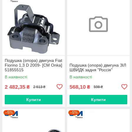
Подушка (опора) двигуна Fiat
Fiorino 1,3 D 2009- [СМ Onka]
Подушка (опора) двигуна ЗІЛ
51855515
ШВИДК задня "Россія"
В наявності
В наявності
2 482,35
568,10
₴
₴
2 613 ₴
598 ₴
Купити
Купити
–5%
–5%