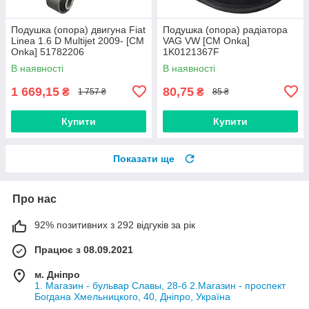
Подушка (опора) двигуна Fiat
Подушка (опора) радіатора
Linea 1.6 D Multijet 2009- [СМ
VAG VW [СМ Onka]
Onka] 51782206
1K0121367F
В наявності
В наявності
1 669,15
80,75
₴
₴
1 757 ₴
85 ₴
Купити
Купити
Показати ще
Про нас
92% позитивних з 292 відгуків за рік
Працює з 08.09.2021
м. Дніпро
1. Магазин - бульвар Славы, 28-б 2.Магазин - проспект
Богдана Хмельницкого, 40, Дніпро, Україна