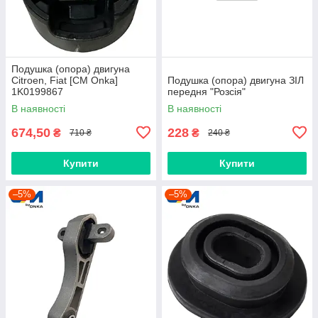
Подушка (опора) двигуна
Citroen, Fiat [CM Onka]
Подушка (опора) двигуна ЗІЛ
1K0199867
передня "Розсія"
В наявності
В наявності
674,50
228
₴
₴
710 ₴
240 ₴
Купити
Купити
–5%
–5%