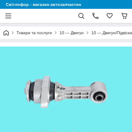
Світлофор - магазин автозапчастин
Товари та послуги
10 — Двигун
10 — Двигун/Підвіска