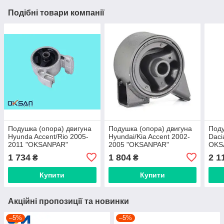
Подібні товари компанії
Подушка (опора) двигуна
Подушка (опора) двигуна
Поду
Hyunda Accent/Rio 2005-
Hyundai/Kia Accent 2002-
Daci
2011 "OKSANPAR"
2005 "OKSANPAR"
OKS
1 734
1 804
2 1
₴
₴
Купити
Купити
Акційні пропозиції та новинки
–5%
–5%