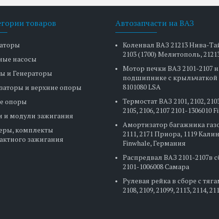
егории товаров
Автозапчасти на ВАЗ
аторы
Коленвал ВАЗ 21213 Нива-Та
2103 (1700) Мелитополь, 2121
ные насосы
Мотор печки ВАЗ 2101-2107 н
ы и Генераторы
подшипнике с крыльчаткой 
8101080 LSA
заторы и верхние опоры
Термостат ВАЗ 2101, 2102, 2103
е опоры
2105, 2106, 2107 2101-1306010 
и и модули зажигания
Амортизатор багажника газ
еры, комплекты
2111, 2171 Приора, 1119 Кали
актного зажигания
Finwhale, Германия
Распредвал ВАЗ 2101-2107в 
2101-1006008 Самара
Рулевая рейка в сборе с тяг
2108, 2109, 21099, 2113, 2114, 