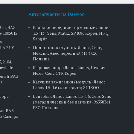
Автозапчасти на Daewoo
йга, ВАЗ
Колодки передние тормозные Ланос
3-1005015
1.5 "13", Sens, Matiz, SP1086 Корея, HI-Q
Sangsin
а
LA 2101-
Подшипник ступицы Ланос, Сенс,
Нексия, Авео передний (13") CX
Польша
, 2104,
Finwhale
Шаровая опора Ланос Lanos, Нексия
Nexia, Сенс CTR Корея
овый ВАЗ
на
Катушка зажигания (модуль) Ланос
Lanos 1.5-1.6 (4 контакта) SHIKOO
сборе
Бензобак Ланос Lanos 1.5-1.6, Сенс Sens
(металлический без датчика) 96558341
FSO Польша
ами ВАЗ
2115 Самара