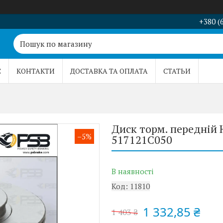
+380 (
С
КОНТАКТИ
ДОСТАВКА ТА ОПЛАТА
СТАТЬИ
Диск торм. передній H
–5%
517121C050
В наявності
Код:
11810
1 332,85 ₴
1 403 ₴