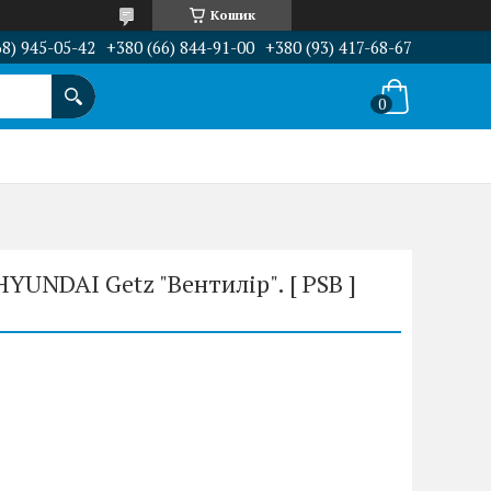
Кошик
68) 945-05-42
+380 (66) 844-91-00
+380 (93) 417-68-67
YUNDAI Getz "Вентилір". [ PSB ]