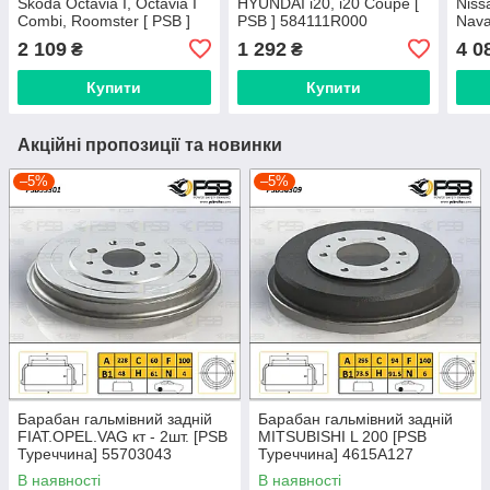
Skoda Octavia I, Octavia I
HYUNDAI i20, i20 Coupe [
Nissa
Combi, Roomster [ PSB ]
PSB ] 584111R000
Nava
1J0609617B
NP30
2 109
1 292
4 0
₴
₴
432
Купити
Купити
Акційні пропозиції та новинки
–5%
–5%
Барабан гальмівний задній
Барабан гальмівний задній
FIAT.OPEL.VAG кт - 2шт. [PSB
MITSUBISHI L 200 [PSB
Туреччина] 55703043
Туреччина] 4615A127
В наявності
В наявності