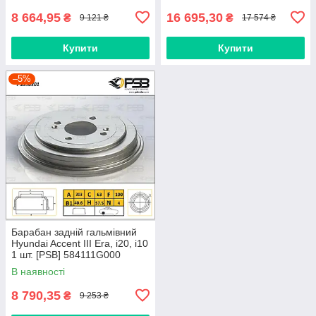
8 664,95
16 695,30
₴
₴
9 121 ₴
17 574 ₴
Купити
Купити
–5%
Барабан задній гальмівний
Hyundai Accent III Era, i20, i10
1 шт. [PSB] 584111G000
PSB56301
В наявності
8 790,35
₴
9 253 ₴