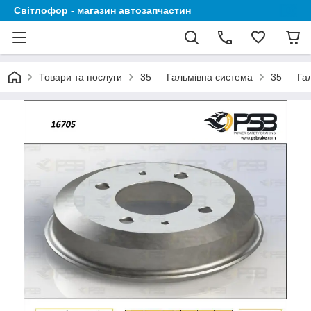
Світлофор - магазин автозапчастин
Товари та послуги
35 — Гальмівна система
35 — Га