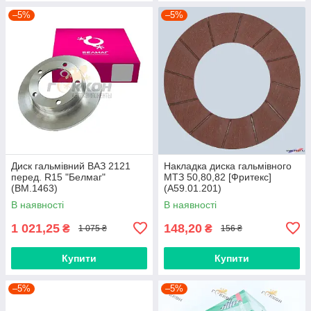
–5%
–5%
Диск гальмівний ВАЗ 2121
Накладка диска гальмівного
перед. R15 "Белмаг"
МТЗ 50,80,82 [Фритекс]
(BM.1463)
(А59.01.201)
В наявності
В наявності
1 021,25
148,20
₴
₴
1 075 ₴
156 ₴
Купити
Купити
–5%
–5%