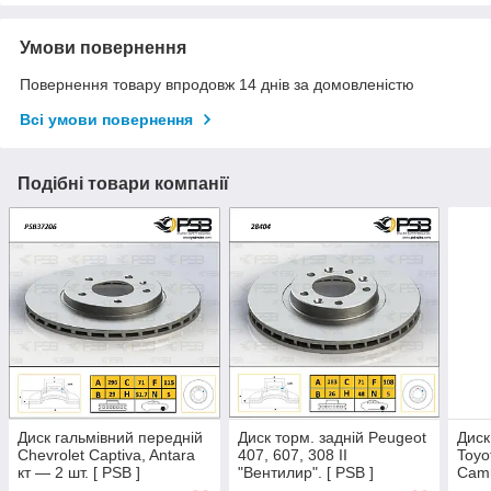
Умови повернення
Повернення товару впродовж 14 днів за домовленістю
Всі умови повернення
Подібні товари компанії
Диск гальмівний передній
Диск торм. задній Peugeot
Диск
Chevrolet Captiva, Antara
407, 607, 308 II
Toyo
кт — 2 шт. [ PSB ]
"Вентилир". [ PSB ]
Camr
96625948
9803918180
435