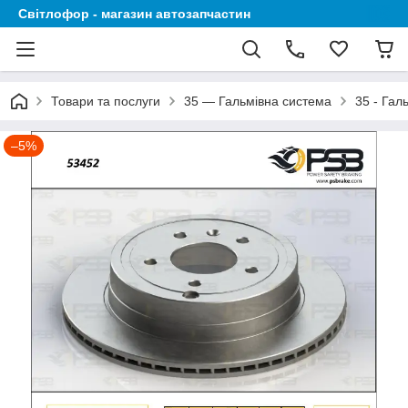
Світлофор - магазин автозапчастин
Товари та послуги
35 — Гальмівна система
35 - Гал
–5%