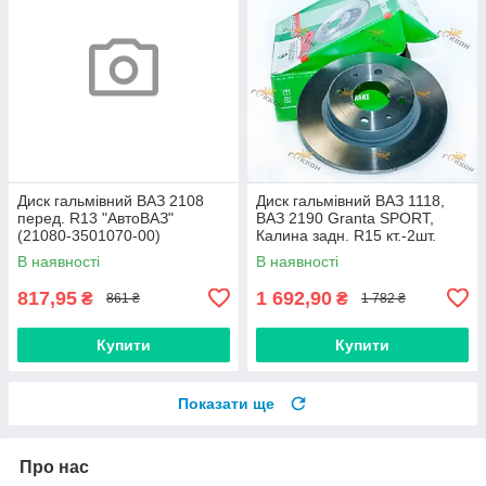
Диск гальмівний ВАЗ 2108
Диск гальмівний ВАЗ 1118,
перед. R13 "АвтоВАЗ"
ВАЗ 2190 Granta SPORT,
(21080-3501070-00)
Калина задн. R15 кт.-2шт.
"АвтоРеал" (АВ905-3502070)
В наявності
В наявності
817,95
1 692,90
₴
₴
861 ₴
1 782 ₴
Купити
Купити
Показати ще
Про нас