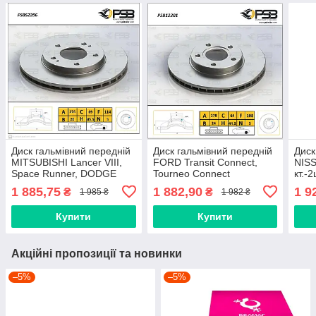
Диск гальмівний передній
Диск гальмівний передній
Диск
MITSUBISHI Lancer VIII,
FORD Transit Connect,
NISS
Space Runner, DODGE
Tourneo Connect
кт.-
Caliber ¦кт.-2шт."Air Cooled"
кт.-2шт."Air Cooled" [PSB
Туре
1 885,75
1 882,90
1 9
₴
₴
1 985 ₴
1 982 ₴
Туреччина], PSB12201
Купити
Купити
Акційні пропозиції та новинки
–5%
–5%