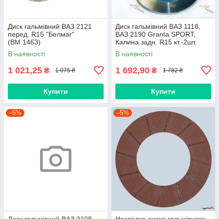
Диск гальмівний ВАЗ 2121
Диск гальмівний ВАЗ 1118,
перед. R15 "Белмаг"
ВАЗ 2190 Granta SPORT,
(BM.1463)
Калина задн. R15 кт.-2шт.
"АвтоРеал" (АВ905-3502070)
В наявності
В наявності
1 021,25
1 692,90
₴
₴
1 075 ₴
1 782 ₴
Купити
Купити
–5%
–5%
Диск гальмівний ВАЗ 2108
Накладка диска гальмівного