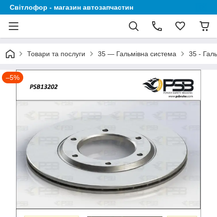
Світлофор - магазин автозапчастин
Товари та послуги
35 — Гальмівна система
35 - Гал
–5%