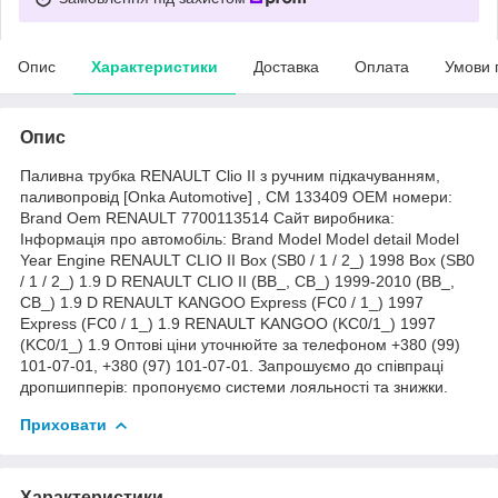
Опис
Характеристики
Доставка
Оплата
Умови 
Опис
Паливна трубка RENAULT Clio II з ручним підкачуванням,
паливопровід [Onka Automotive] , CM 133409 OEM номери:
Brand Oem RENAULT 7700113514 Сайт виробника:
Інформація про автомобіль: Brand Model Model detail Model
Year Engine RENAULT CLIO II Box (SB0 / 1 / 2_) 1998 Box (SB0
/ 1 / 2_) 1.9 D RENAULT CLIO II (BB_, CB_) 1999-2010 (BB_,
CB_) 1.9 D RENAULT KANGOO Express (FC0 / 1_) 1997
Express (FC0 / 1_) 1.9 RENAULT KANGOO (KC0/1_) 1997
(KC0/1_) 1.9 Оптові ціни уточнюйте за телефоном +380 (99)
101-07-01, +380 (97) 101-07-01. Запрошуємо до співпраці
дропшипперів: пропонуємо системи лояльності та знижки.
Приховати
Характеристики