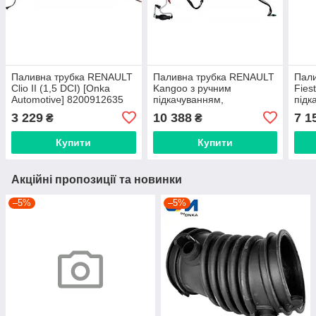
Паливна трубка RENAULT
Паливна трубка RENAULT
Пал
Clio II (1,5 DCI) [Onka
Kangoo з ручним
Fies
Automotive] 8200912635
підкачуванням,
підк
CM 133419
паливопровід [Onka
пали
3 229
10 388
7 1
₴
₴
Automotive] 164466575R
Auto
CM 134022
133
Купити
Купити
Акційні пропозиції та новинки
–5%
–5%