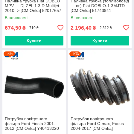
Паливна трубка Fiat DOBLO
Паливна трубка (топліволовід
MPV — D| ZEL 1.3 D Multijet
— кт.) Fiat DOBLO-1.3MJTD
2010 -> [CM Onka] 52017657
[CM Onka] 51743941
В наявності
В наявності
674,50
2 196,40
₴
₴
710 ₴
2 312 ₴
Купити
Купити
–5%
–5%
Патрубок повітряного
Патрубок повітряного
фільтра Ford Fiesta 2001-
фільтра Ford C-max, Focus
2012 [СМ Onka] Y40413220
2004-2017 [СМ Onka]
AV619C623CB