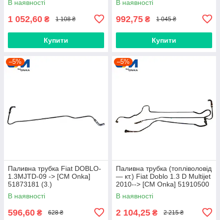
В наявності
В наявності
1 052,60
992,75
₴
₴
1 108 ₴
1 045 ₴
Купити
Купити
–5%
–5%
Паливна трубка Fiat DOBLO-
Паливна трубка (топліволовід
1.3MJTD-09 -> [CM Onka]
— кт.) Fiat Doblo 1.3 D Multijet
51873181 (3.)
2010--> [CM Onka] 51910500
В наявності
В наявності
596,60
2 104,25
₴
₴
628 ₴
2 215 ₴