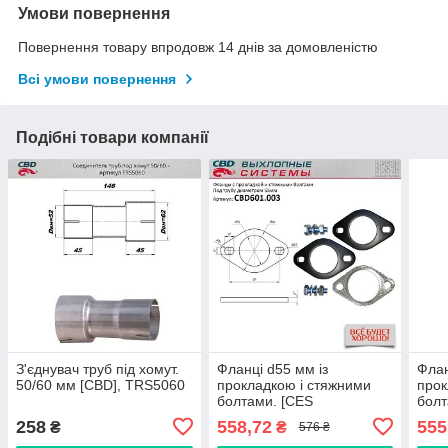
Умови повернення
Повернення товару впродовж 14 днів за домовленістю
Всі умови повернення
Подібні товари компанії
З'єднувач труб під хомут.
Фланці d55 мм із
Флан
50/60 мм [CBD], TRS5060
прокладкою і стяжними
прок
болтами. [CES
болт
OTOMOTIV]
OTO
258
558,72
555
₴
₴
576 ₴