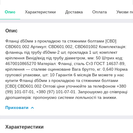
Опис
Характеристики
Доставка
Оплата
Умови п
Опис
Фланці d50мм з прокладкою та стяжними болтами [CBD]
CBD601.002 Артикул: CBD601.002, CBD601002 Комплектація:
фланець під трубу d50мм-2 шт, прокладка 1 шт, комплект
кріплення Вихід/вхід під трубу діаметром, мм: 50 Штрих код:
4670010865270 Матеріал: Фланці, сталь Ст3 ГОСТ 14637-89,
кріплення — сталеве оцинковане Вага брутто, кг: 0,640 Норма
групової упаковки, шт: 10 Гарантія 6 місяців Ви можете у нас
купити Фланці d50мм з прокладкою та стяжними болтами
[CBD] CBD601.002 Оптові ціни уточнюйте за телефоном +380
(99) 101-07-01, +380 (97) 101-07-01. Запрошуємо до співпраці
дропшиперів: пропонуємо системи лояльності та знижки.
Приховати
Характеристики