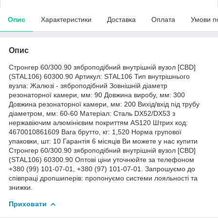
Опис
Характеристики
Доставка
Оплата
Умови п
Опис
Стронгер 60/300.90 зяброподібний внутрішній вузол [CBD]
(STAL106) 60300.90 Артикул: STAL106 Тип внутрішнього
вузла: Жалюзі - зяброподібний Зовнішній діаметр
резонаторної камери, мм: 90 Довжина виробу, мм: 300
Довжина резонаторної камери, мм: 200 Вихід/вхід під трубу
діаметром, мм: 60-60 Матеріал: Сталь DX52/DX53 з
нержавіючим алюмінієвим покриттям AS120 Штрих код:
4670010861609 Вага брутто, кг: 1,520 Норма групової
упаковки, шт: 10 Гарантія 6 місяців Ви можете у нас купити
Стронгер 60/300.90 зяброподібний внутрішній вузол [CBD]
(STAL106) 60300.90 Оптові ціни уточнюйте за телефоном
+380 (99) 101-07-01, +380 (97) 101-07-01. Запрошуємо до
співпраці дропшиперів: пропонуємо системи лояльності та
знижки.
Приховати