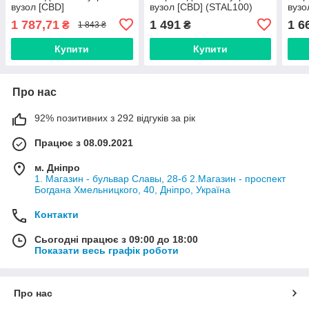
вузол [CBD]
вузол [CBD] (STAL100)
вузо
50300.76
5530
1 787,71
1 491
1 6
₴
₴
1 843 ₴
Купити
Купити
Про нас
92% позитивних з 292 відгуків за рік
Працює з 08.09.2021
м. Дніпро
1. Магазин - бульвар Славы, 28-б 2.Магазин - проспект
Богдана Хмельницкого, 40, Дніпро, Україна
Контакти
Сьогодні працює з 09:00 до 18:00
Показати весь графік роботи
Про нас