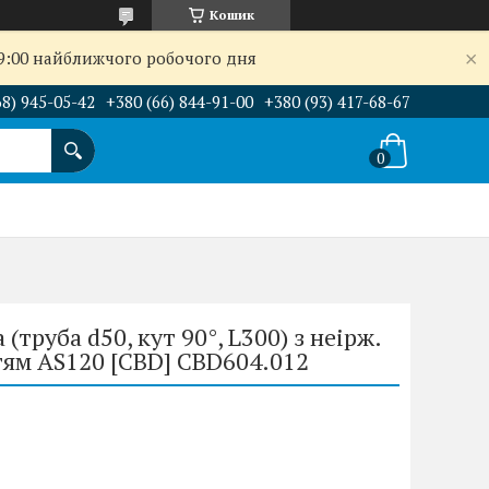
Кошик
09:00 найближчого робочого дня
68) 945-05-42
+380 (66) 844-91-00
+380 (93) 417-68-67
(труба d50, кут 90°, L300) з неірж.
ям AS120 [CBD] CBD604.012