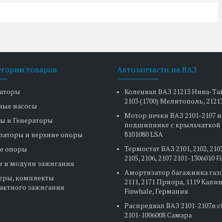
егории товаров
Автозапчасти на ВАЗ
аторы
Коленвал ВАЗ 21213 Нива-Та
2103 (1700) Мелитополь, 2121
ные насосы
Мотор печки ВАЗ 2101-2107 н
ы и Генераторы
подшипнике с крыльчаткой 
8101080 LSA
заторы и верхние опоры
Термостат ВАЗ 2101, 2102, 2103
е опоры
2105, 2106, 2107 2101-1306010 
и и модули зажигания
Амортизатор багажника газ
еры, комплекты
2111, 2171 Приора, 1119 Кали
актного зажигания
Finwhale, Германия
Распредвал ВАЗ 2101-2107в 
2101-1006008 Самара