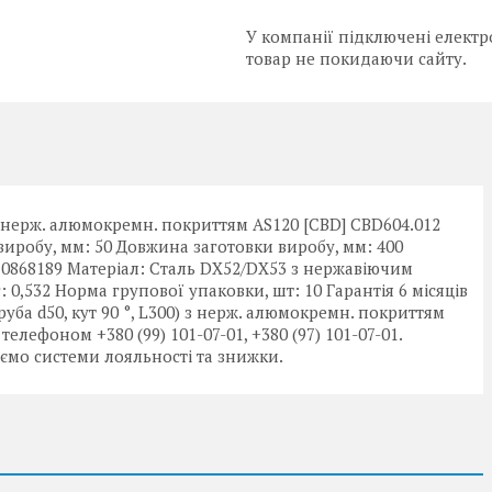
У компанії підключені електр
товар не покидаючи сайту.
 з нерж. алюмокремн. покриттям AS120 [CBD] CBD604.012
 виробу, мм: 50 Довжина заготовки виробу, мм: 400
10868189 Матеріал: Сталь DX52/DX53 з нержавіючим
0,532 Норма групової упаковки, шт: 10 Гарантія 6 місяців
уба d50, кут 90 °, L300) з нерж. алюмокремн. покриттям
елефоном +380 (99) 101-07-01, +380 (97) 101-07-01.
мо системи лояльності та знижки.