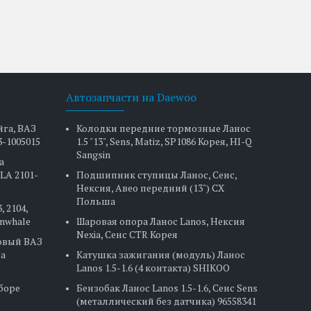
Автозапчасти на Daewoo
йга, ВАЗ
Колодки передние тормозные Ланос
3-1005015
1.5 "13", Sens, Matiz, SP1086 Корея, HI-Q
Sangsin
а
LA 2101-
Подшипник ступицы Ланос, Сенс,
Нексия, Авео передний (13") CX
Польша
, 2104,
Finwhale
Шаровая опора Ланос Lanos, Нексия
Nexia, Сенс CTR Корея
овый ВАЗ
на
Катушка зажигания (модуль) Ланос
Lanos 1.5-1.6 (4 контакта) SHIKOO
сборе
Бензобак Ланос Lanos 1.5-1.6, Сенс Sens
(металлический без датчика) 96558341