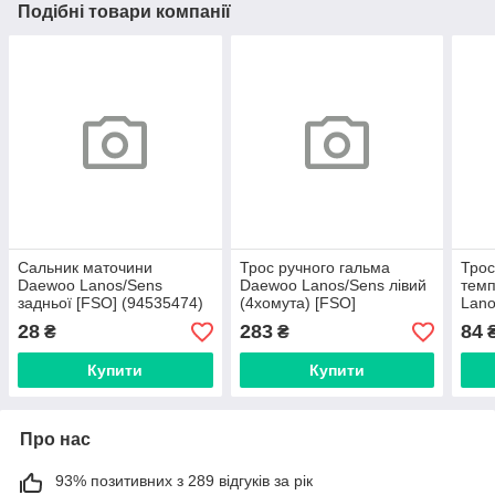
Подібні товари компанії
Сальник маточини
Трос ручного гальма
Трос
Daewoo Lanos/Sens
Daewoo Lanos/Sens лівий
тем
задньої [FSO] (94535474)
(4хомута) [FSO]
Lano
(96230545)
(759
28
283
84
₴
₴
Купити
Купити
Про нас
93% позитивних з 289 відгуків за рік