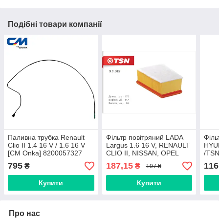
Подібні товари компанії
Паливна трубка Renault
Фільтр повітряний LADA
Філь
Clio II 1.4 16 V / 1.6 16 V
Largus 1.6 16 V, RENAULT
HYU
[СМ Onka] 8200057327
CLIO II, NISSAN, OPEL
/TSN
/TSN/"Цитро" (9.1.349)
(9.1
795
187,15
116
₴
₴
197 ₴
Купити
Купити
Про нас