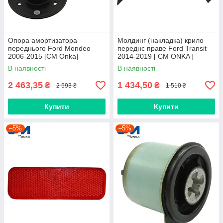
Опора амортизатора
Молдинг (накладка) крило
переднього Ford Mondeo
переднє праве Ford Transit
2006-2015 [СМ Onka]
2014-2019 [ CM ONKA ]
1761001S1
BK31V278L00BH5CND
В наявності
В наявності
2 463,35
1 434,50
₴
₴
2 593 ₴
1 510 ₴
Купити
Купити
–5%
–5%