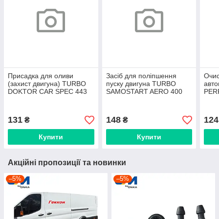
Присадка для оливи
Засіб для поліпшення
Очис
(захист двигуна) TURBO
пуску двигуна TURBO
авто
DOKTOR CAR SPEC 443
SAMOSTART AERO 400
PER
мл [K2] (T350E)
мл [K2] (T440)
770 
131
148
124
₴
₴
Купити
Купити
Акційні пропозиції та новинки
–5%
–5%