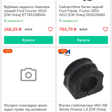
Відбивач заднього бампера
Сайлентблок балки задний
правий Ford Courier 2014-
Ford Fiesta, Fusion 2001-
[СМ Onka] ET76515B0AA
2012 [СМ Onka] DD3228460
В наявності
В наявності
166,25
784,70
₴
₴
175 ₴
826 ₴
Купити
Купити
–5%
–5%
Молдинг (накладка) крило
Втулка стабілізатора VAG VW
заднє праве під заливною
Skoda Octavia 1,6 [СМ Onka]