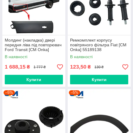
Молдинг (накладка) двері
Ремкомплект корпусу
передня ліва під повторювач
повітряного фільтра Fiat [СМ
Ford Transit [СМ Onka]
Onka] 55189138
BK31V20781BJ5CND
В наявності
В наявності
1 688,15
123,50
₴
₴
1 777 ₴
130 ₴
Купити
Купити
–5%
–5%