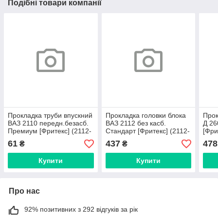
Подібні товари компанії
Прокладка труби впускний
Прокладка головки блока
Прок
ВАЗ 2110 передн.безасб.
ВАЗ 2112 без касб.
Д 26
Премиум [Фритекс] (2112-
Стандарт [Фритекс] (2112-
[Фри
1008081-01)
1003020)
61
437
478
₴
₴
Купити
Купити
Про нас
92% позитивних з 292 відгуків за рік