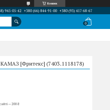
Кошик
68) 945-05-42
+380 (66) 844-91-00
+380 (93) 417-68-67
 КАМАЗ [Фритекс] (7403.1118178)
айті — 200 ₴