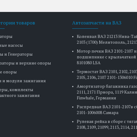
егории товаров
Автозапчасти на ВАЗ
аторы
Коленвал ВАЗ 21213 Нива-Та
2103 (1700) Мелитополь, 2121
ные насосы
Мотор печки ВАЗ 2101-2107 н
ы и Генераторы
подшипнике с крыльчаткой 
8101080 LSA
заторы и верхние опоры
Термостат ВАЗ 2101, 2102, 2103
е опоры
2105, 2106, 2107 2101-1306010 
и и модули зажигания
Амортизатор багажника газ
еры, комплекты
2111, 2171 Приора, 1119 Кали
актного зажигания
Finwhale, Германия
Распредвал ВАЗ 2101-2107в 
2101-1006008 Самара
Рулевая рейка в сборе с тяг
2108, 2109, 21099, 2113, 2114, 