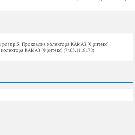
в роздріб: Прокладка колектора КАМАЗ [Фритекс]
 колектора КАМАЗ [Фритекс] (7403.1118178)