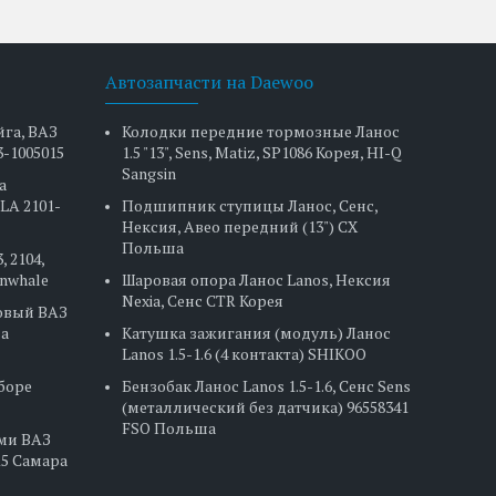
Автозапчасти на Daewoo
йга, ВАЗ
Колодки передние тормозные Ланос
3-1005015
1.5 "13", Sens, Matiz, SP1086 Корея, HI-Q
Sangsin
а
LA 2101-
Подшипник ступицы Ланос, Сенс,
Нексия, Авео передний (13") CX
Польша
, 2104,
Finwhale
Шаровая опора Ланос Lanos, Нексия
Nexia, Сенс CTR Корея
овый ВАЗ
на
Катушка зажигания (модуль) Ланос
Lanos 1.5-1.6 (4 контакта) SHIKOO
сборе
Бензобак Ланос Lanos 1.5-1.6, Сенс Sens
(металлический без датчика) 96558341
FSO Польша
ами ВАЗ
2115 Самара