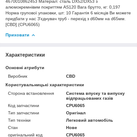
4670010862453 Матеріал: сталь DX52/DX53 з
алюмокремнівим покриттям AS120 Вага брутто, кг: 0,197
Норма групової упаковки, шт: 10 Гарантія 6 місяців Ви можете
придбати у нас З'єднувач труб - перехід з d60мм на d65мм.
[CBD] (CPU6065)
Приховати
Характеристики
Основні атрибути
Виробник
CBD
Користувальницькі характеристики
Сторона встановлення
Система впуску та випуску
відпрацьованих газів
Код запчастини
CPU6065
Тип запчастини
Оригінал
Тип техніки
Легковий автомобіль
Стан
Нове
оригінальний код
CPU6065