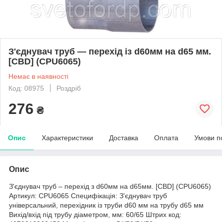
З'єднувач труб — перехід із d60мм на d65 мм.
[CBD] (CPU6065)
Немає в наявності
Код: 08975
Роздріб
276
₴
Опис
Характеристики
Доставка
Оплата
Умови п
Опис
З'єднувач труб – перехід з d60мм на d65мм. [CBD] (CPU6065)
Артикул: CPU6065 Специфікація: З'єднувач труб
універсальний, перехідник із труби d60 мм на трубу d65 мм
Вихід/вхід під трубу діаметром, мм: 60/65 Штрих код: