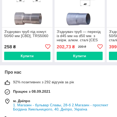
З'єднувач труб під хомут.
З'єднувач труб — перехід
З'єд
50/60 мм [CBD], TRS5060
із d45 мм на d50 мм. з
50/5
неірж. алюм. сталі [CES
стал
OTOMOTIV]
258
202,73
399
₴
₴
209 ₴
Купити
Купити
Про нас
92% позитивних з 292 відгуків за рік
Працює з 08.09.2021
м. Дніпро
1. Магазин - бульвар Славы, 28-б 2.Магазин - проспект
Богдана Хмельницкого, 40, Дніпро, Україна