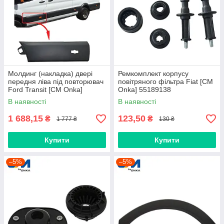
Молдинг (накладка) двері
Ремкомплект корпусу
передня ліва під повторювач
повітряного фільтра Fiat [СМ
Ford Transit [СМ Onka]
Onka] 55189138
BK31V20781BJ5CND
В наявності
В наявності
1 688,15
123,50
₴
₴
1 777 ₴
130 ₴
Купити
Купити
–5%
–5%