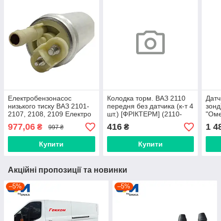
Електробензонасос
Колодка торм. ВАЗ 2110
Датч
низького тиску ВАЗ 2101-
передня без датчика (к-т 4
зонд
2107, 2108, 2109 Електро
шт.) [ФРІКТЕРМ] (2110-
"Оме
Ком
3501080)
3850
977,06
416
1 4
₴
₴
997 ₴
Купити
Купити
Акційні пропозиції та новинки
–5%
–5%