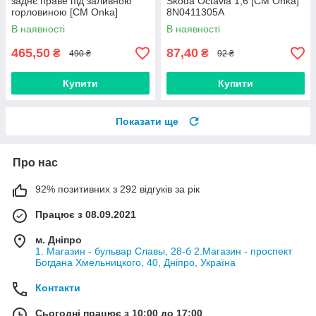
заднє праве під заливною
Skoda Octavia 1,6 [СМ Onka]
горловиною [CM Onka]
8N0411305A
8547.K4
В наявності
В наявності
465,50
87,40
₴
₴
490 ₴
92 ₴
Купити
Купити
Показати ще
Про нас
92% позитивних з 292 відгуків за рік
Працює з 08.09.2021
м. Дніпро
1. Магазин - бульвар Славы, 28-б 2.Магазин - проспект
Богдана Хмельницкого, 40, Дніпро, Україна
Контакти
Сьогодні працює з 10:00 до 17:00