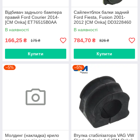
Відбивач заднього бампера
Сайлентблок балки задний
правий Ford Courier 2014-
Ford Fiesta, Fusion 2001-
[СМ Onka] ET76515B0AA
2012 [СМ Onka] DD3228460
В наявності
В наявності
166,25
784,70
₴
₴
175 ₴
826 ₴
Купити
Купити
–5%
–5%
Молдинг (накладка) крило
Втулка стабілізатора VAG VW