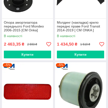
Опора амортизатора
Молдинг (накладка) крило
переднього Ford Mondeo
переднє праве Ford Transit
2006-2015 [СМ Onka]
2014-2019 [ CM ONKA ]
1761001S1
BK31V278L00BH5CND
В наявності
В наявності
2 463,35
1 434,50
₴
₴
2 593 ₴
1 510 ₴
Купити
Купити
–5%
–5%