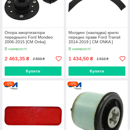
Опора амортизатора
Молдинг (накладка) крило
переднього Ford Mondeo
переднє праве Ford Transit
2006-2015 [СМ Onka]
2014-2019 [ CM ONKA ]
1761001S1
BK31V278L00BH5CND
В наявності
В наявності
2 463,35
1 434,50
₴
₴
2 593 ₴
1 510 ₴
Купити
Купити
–5%
–5%