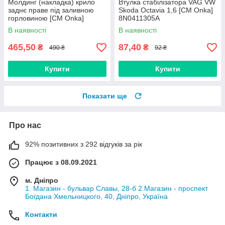
Молдинг (накладка) крило
Втулка стабілізатора VAG VW
заднє праве під заливною
Skoda Octavia 1,6 [СМ Onka]
горловиною [CM Onka]
8N0411305A
8547.K4
В наявності
В наявності
465,50
87,40
₴
₴
490 ₴
92 ₴
Купити
Купити
Показати ще
Про нас
92% позитивних з 292 відгуків за рік
Працює з 08.09.2021
м. Дніпро
1. Магазин - бульвар Славы, 28-б 2.Магазин - проспект
Богдана Хмельницкого, 40, Дніпро, Україна
Контакти