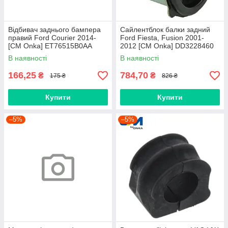
Відбивач заднього бампера
Сайлентблок балки задний
правий Ford Courier 2014-
Ford Fiesta, Fusion 2001-
[СМ Onka] ET76515B0AA
2012 [СМ Onka] DD3228460
В наявності
В наявності
166,25
784,70
₴
₴
175 ₴
826 ₴
Купити
Купити
–5%
–5%