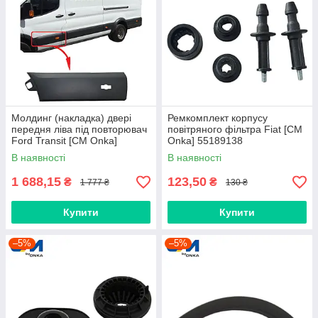
Молдинг (накладка) двері
Ремкомплект корпусу
передня ліва під повторювач
повітряного фільтра Fiat [СМ
Ford Transit [СМ Onka]
Onka] 55189138
BK31V20781BJ5CND
В наявності
В наявності
1 688,15
123,50
₴
₴
1 777 ₴
130 ₴
Купити
Купити
–5%
–5%