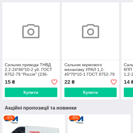
Сальник привода ТНВД
Сальник кермового
Саль
2,2-24*46*10-2 уб. ГОСТ
механізму УРАЛ 1,2-
КПП 
8752-79 "Россія" (236-
45*70*10-1 ГОСТ 8752-79
1,2-
1029240)
"Россія" (1,2-45*70*10-1)
при
15
22
14
₴
₴
"Рос
Купити
Купити
Акційні пропозиції та новинки
–5%
–5%