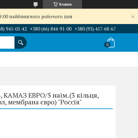
Кошик
09:00 найближчого робочого дня
68) 945-05-42
+380 (66) 844-91-00
+380 (93) 417-68-67
, КАМАЗ ЕВРО/5 наїм.(3 кільця,
л, мембрана євро) "Россія"