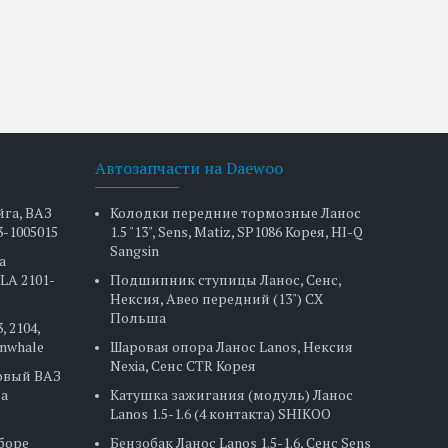
Автозапчасти на Daewoo
йга, ВАЗ
Колодки передние тормозные Ланос
3-1005015
1.5 "13", Sens, Matiz, SP1086 Корея, HI-Q
Sangsin
а
LA 2101-
Подшипник ступицы Ланос, Сенс,
Нексия, Авео передний (13") CX
Польша
, 2104,
Finwhale
Шаровая опора Ланос Lanos, Нексия
Nexia, Сенс CTR Корея
овый ВАЗ
на
Катушка зажигания (модуль) Ланос
Lanos 1.5-1.6 (4 контакта) SHIKOO
сборе
Бензобак Ланос Lanos 1.5-1.6, Сенс Sens