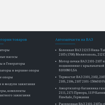
егории товаров
Автозапчасти на ВАЗ
аторы
Коленвал ВАЗ 21213 Нива-Та
2103 (1700) Мелитополь, 2121
ные насосы
Мотор печки ВАЗ 2101-2107 н
ы и Генераторы
подшипнике с крыльчаткой 
8101080 LSA
заторы и верхние опоры
Термостат ВАЗ 2101, 2102, 2103
е опоры
2105, 2106, 2107 2101-1306010 
и и модули зажигания
Амортизатор багажника газ
еры, комплекты
2111, 2171 Приора, 1119 Кали
актного зажигания
Finwhale, Германия
Распредвал ВАЗ 2101-2107в 