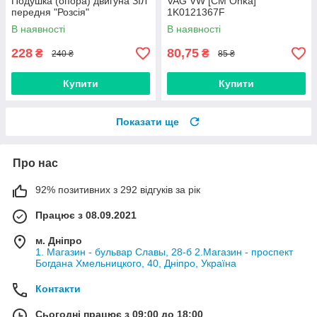
Подушка (опора) двигуна ЗІЛ
VAG VW [СМ Onka]
передня "Розсія"
1K0121367F
В наявності
В наявності
228
80,75
₴
₴
240 ₴
85 ₴
Купити
Купити
Показати ще
Про нас
92% позитивних з 292 відгуків за рік
Працює з 08.09.2021
м. Дніпро
1. Магазин - бульвар Славы, 28-б 2.Магазин - проспект
Богдана Хмельницкого, 40, Дніпро, Україна
Контакти
Сьогодні працює з 09:00 до 18:00