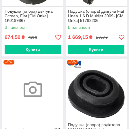
Подушка (опора) двигуна
Подушка (опора) двигуна Fiat
Citroen, Fiat [CM Onka]
Linea 1.6 D Multijet 2009- [СМ
1K0199867
Onka] 51782206
В наявності
В наявності
674,50
1 669,15
₴
₴
710 ₴
1 757 ₴
Купити
Купити
–5%
–5%
Подушка (опора) радіатора