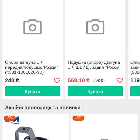
Опора двигуна ЗІЛ
Подушка (опора) двигуна
Опо
передня/подушка/"Розсія"
ЗІЛ ШВИДК задня "Россія"
задн
(4331-1001020-90)
(532
240
568,10
119
₴
₴
598 ₴
Купити
Купити
Акційні пропозиції та новинки
–5%
–5%