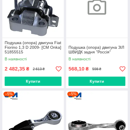
Подушка (опора) двигуна Fiat
Fiorino 1,3 D 2009- [СМ Onka]
Подушка (опора) двигуна ЗІЛ
51855515
ШВИДК задня "Россія"
В наявності
В наявності
2 482,35
568,10
₴
₴
2 613 ₴
598 ₴
Купити
Купити
–5%
–5%