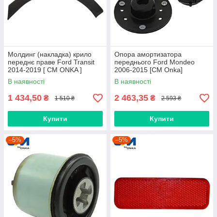
Молдинг (накладка) крило
Опора амортизатора
переднє праве Ford Transit
переднього Ford Mondeo
2014-2019 [ CM ONKA ]
2006-2015 [СМ Onka]
BK31V278L00BH5CND
1761001S1
В наявності
В наявності
1 434,50
2 463,35
₴
₴
1 510 ₴
2 593 ₴
Купити
Купити
–5%
–5%