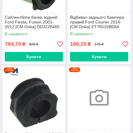
Сайлентблок балки задний
Відбивач заднього бампера
Ford Fiesta, Fusion 2001-
правий Ford Courier 2014-
2012 [СМ Onka] DD3228460
[СМ Onka] ET76515B0AA
В наявності
В наявності
784,70
166,25
₴
₴
826 ₴
175 ₴
Купити
Купити
–5%
–5%