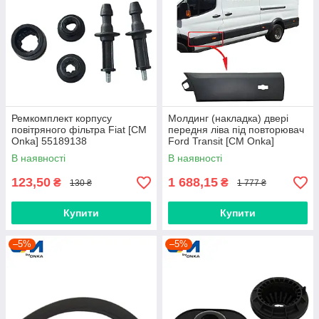
Ремкомплект корпусу
Молдинг (накладка) двері
повітряного фільтра Fiat [СМ
передня ліва під повторювач
Onka] 55189138
Ford Transit [СМ Onka]
BK31V20781BJ5CND
В наявності
В наявності
123,50
1 688,15
₴
₴
130 ₴
1 777 ₴
Купити
Купити
–5%
–5%