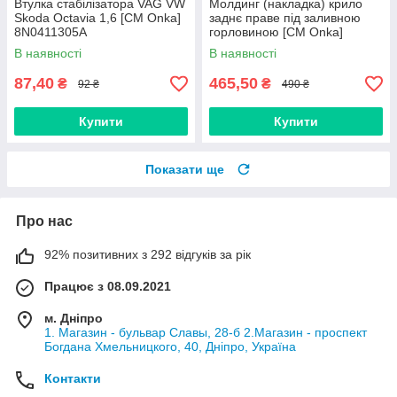
Втулка стабілізатора VAG VW
Молдинг (накладка) крило
Skoda Octavia 1,6 [СМ Onka]
заднє праве під заливною
8N0411305A
горловиною [CM Onka]
8547.K4
В наявності
В наявності
87,40
465,50
₴
₴
92 ₴
490 ₴
Купити
Купити
Показати ще
Про нас
92% позитивних з 292 відгуків за рік
Працює з 08.09.2021
м. Дніпро
1. Магазин - бульвар Славы, 28-б 2.Магазин - проспект
Богдана Хмельницкого, 40, Дніпро, Україна
Контакти