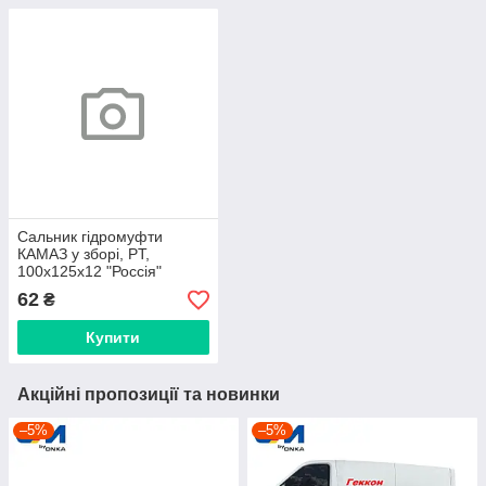
Сальник гідромуфти
КАМАЗ у зборі, PT,
100х125х12 "Россія"
(740.1318166-01)
62
₴
Купити
Акційні пропозиції та новинки
–5%
–5%