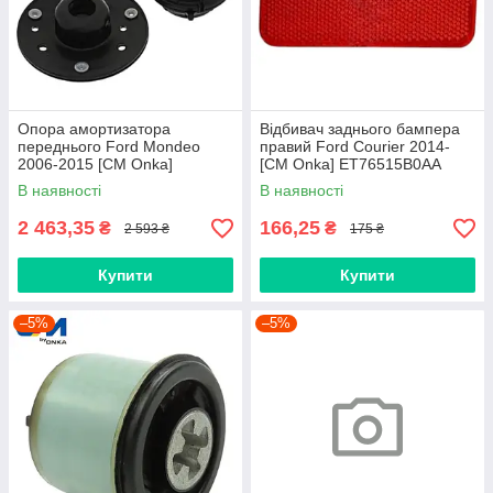
Опора амортизатора
Відбивач заднього бампера
переднього Ford Mondeo
правий Ford Courier 2014-
2006-2015 [СМ Onka]
[СМ Onka] ET76515B0AA
1761001S1
В наявності
В наявності
2 463,35
166,25
₴
₴
2 593 ₴
175 ₴
Купити
Купити
–5%
–5%