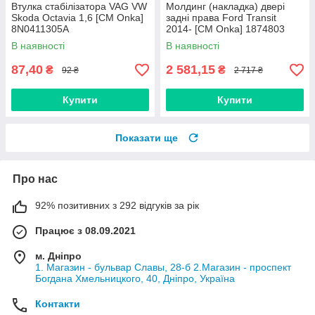
Втулка стабілізатора VAG VW
Молдинг (накладка) двері
Skoda Octavia 1,6 [СМ Onka]
задні права Ford Transit
8N0411305A
2014- [СМ Onka] 1874803
В наявності
В наявності
87,40
2 581,15
₴
₴
92 ₴
2 717 ₴
Купити
Купити
Показати ще
Про нас
92% позитивних з 292 відгуків за рік
Працює з 08.09.2021
м. Дніпро
1. Магазин - бульвар Славы, 28-б 2.Магазин - проспект
Богдана Хмельницкого, 40, Дніпро, Україна
Контакти