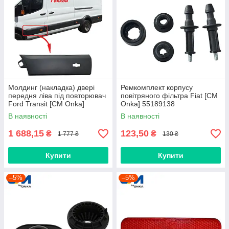
Молдинг (накладка) двері
Ремкомплект корпусу
передня ліва під повторювач
повітряного фільтра Fiat [СМ
Ford Transit [СМ Onka]
Onka] 55189138
BK31V20781BJ5CND
В наявності
В наявності
1 688,15
123,50
₴
₴
1 777 ₴
130 ₴
Купити
Купити
–5%
–5%