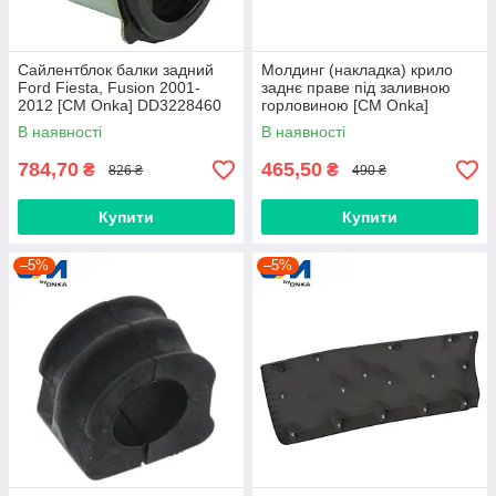
Сайлентблок балки задний
Молдинг (накладка) крило
Ford Fiesta, Fusion 2001-
заднє праве під заливною
2012 [СМ Onka] DD3228460
горловиною [CM Onka]
8547.K4
В наявності
В наявності
784,70
465,50
₴
₴
826 ₴
490 ₴
Купити
Купити
–5%
–5%