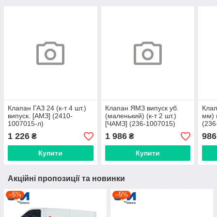
Клапан ГАЗ 24 (к-т 4 шт.)
Клапан ЯМЗ випуск уб.
Клап
випуск. [АМЗ] (2410-
(маленький) (к-т 2 шт.)
мм) 
1007015-л)
[ЧАМЗ] (236-1007015)
(236
1 226
1 986
986
₴
₴
Купити
Купити
Акційні пропозиції та новинки
–5%
–5%