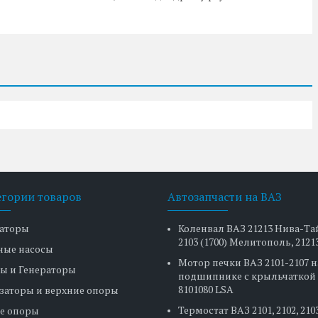
егории товаров
Автозапчасти на ВАЗ
аторы
Коленвал ВАЗ 21213 Нива-Та
2103 (1700) Мелитополь, 2121
ные насосы
Мотор печки ВАЗ 2101-2107 н
ы и Генераторы
подшипнике с крыльчаткой 
8101080 LSA
заторы и верхние опоры
Термостат ВАЗ 2101, 2102, 2103
е опоры