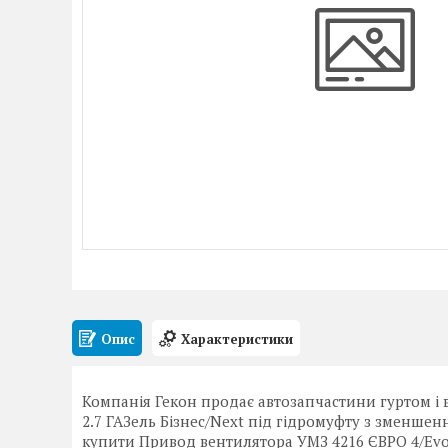
Опис
Характеристики
Компанія Гекон продає автозапчастини гуртом і 
2.7 ГАЗель Бізнес/Next під гідромуфту з зменшен
купити Привод вентилятора УМЗ 4216 ЄВРО 4/EvoT