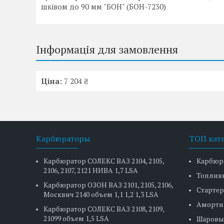
шківом до 90 мм "БОН" (БОН-7230)
Інформація для замовлення
Ціна:
7 204 ₴
Карбюраторы
ТОП кат
Карбюратор СОЛЕКС ВАЗ 2104, 2105,
Карбюр
2106, 2107, 2121 НИВА 1,7 LSA
Топлив
Карбюратор ОЗОН ВАЗ 2101, 2105, 2106,
Стартер
Москвич 2140 объем 1,1 1,2 1,3 LSA
Аморти
Карбюратор СОЛЕКС ВАЗ 2108, 2109,
21099 объем 1,5 LSA
Шаровы