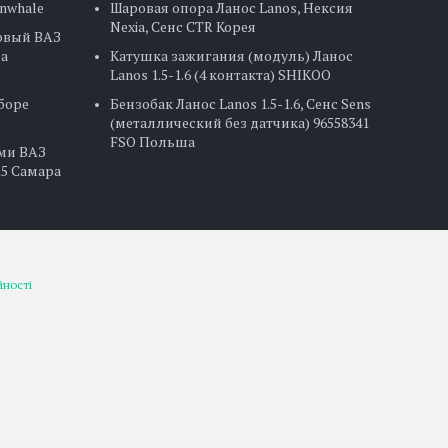
Finwhale
Шаровая опора Ланос Lanos, Нексия
Nexia, Сенс CTR Корея
овый ВАЗ
на
Катушка зажигания (модуль) Ланос
Lanos 1.5-1.6 (4 контакта) SHIKOO
сборе
Бензобак Ланос Lanos 1.5-1.6, Сенс Sens
(металлический без датчика) 96558341
FSO Польша
ами ВАЗ
2115 Самара
йності