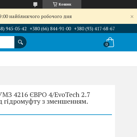
Кошик
09:00 найближчого робочого дня
68) 945-05-42
+380 (66) 844-91-00
+380 (93) 417-68-67
УМЗ 4216 ЄВРО 4/EvoTech 2.7
ід гідромуфту з зменшенням.