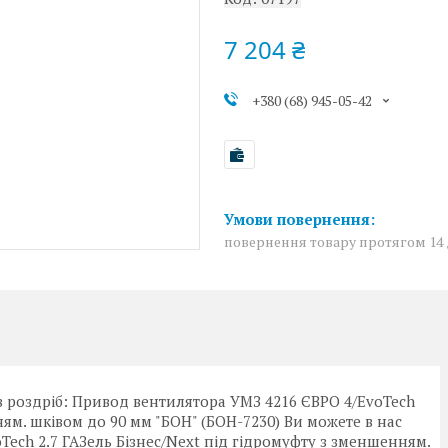
7 204 ₴
+380 (68) 945-05-42
повернення товару протягом 14
в роздріб: Привод вентилятора УМЗ 4216 ЄВРО 4/EvoTech
ням. шківом до 90 мм "БОН" (БОН-7230) Ви можете в нас
ech 2.7 ГАЗель Бізнес/Next під гідромуфту з зменшенням.