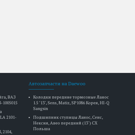
Автозапчасти на Daewoo
йга, ВАЗ
Колодки передние тормозные Ланос
3-1005015
1.5 "13", Sens, Matiz, SP1086 Корея, HI-Q
Sangsin
а
LA 2101-
Подшипник ступицы Ланос, Сенс,
Нексия, Авео передний (13") CX
Польша
, 2104,