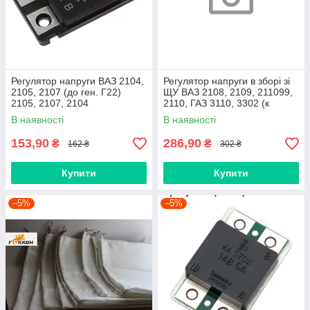
Регулятор напруги ВАЗ 2104,
Регулятор напруги в зборі зі
2105, 2107 (до ген. Г22)
ЩУ ВАЗ 2108, 2109, 211099,
2105, 2107, 2104
2110, ГАЗ 3110, 3302 (к
(Енергомаш, г. Калуга, Росія)
генератру 9412.3701) 2108,
В наявності
В наявності
153,90
286,90
₴
₴
162 ₴
302 ₴
Купити
Купити
–5%
–5%