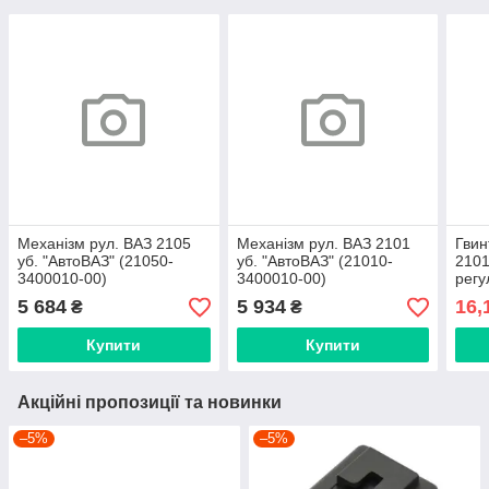
Механізм рул. ВАЗ 2105
Механізм рул. ВАЗ 2101
Гвин
уб. "АвтоВАЗ" (21050-
уб. "АвтоВАЗ" (21010-
2101
3400010-00)
3400010-00)
регу
5 684
5 934
16,
₴
₴
Купити
Купити
Акційні пропозиції та новинки
–5%
–5%