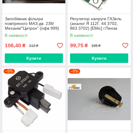
Запобіжник фільтра
Регулятор напруги ГАЗель
повітряного МАЗ-дв. 238/
(аналог Я 112Г, 44.3702,
Механік/"Цитрон" (пфв 999)
863.3702) [ЕМic] г.Пенза
В наявності
В наявності
106,40
99,75
₴
₴
112 ₴
105 ₴
Купити
Купити
–5%
–5%