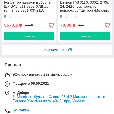
Регулятор напруги в зборі зі
Бігунок ГАЗ 3110, 3302, 2705,
ЩУ ВАЗ (611.3702-07Щ до
24, 2410 гум. чорн. конт.
ген. 9402.3701-03) 2110,
пов.ресурс "Цитрон"/Механік/
2111, 2112 (Енергомаш, г.
В наявності
В наявності
557,65
70,30
₴
₴
587 ₴
74 ₴
Купити
Купити
Показати ще
Про нас
92% позитивних з 292 відгуків за рік
Працює з 08.09.2021
м. Дніпро
1. Магазин - бульвар Славы, 28-б 2.Магазин - проспект
Богдана Хмельницкого, 40, Дніпро, Україна
Контакти