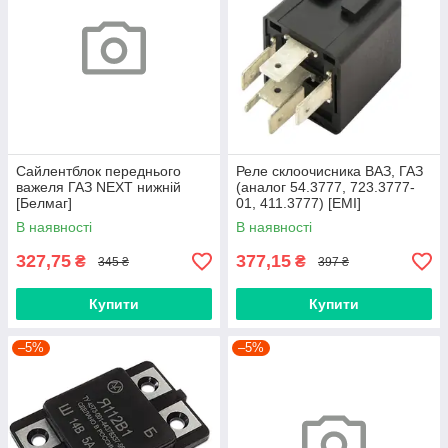
Сайлентблок переднього
Реле склоочисника ВАЗ, ГАЗ
важеля ГАЗ NEXT нижній
(аналог 54.3777, 723.3777-
[Белмаг]
01, 411.3777) [ЕМІ]
В наявності
В наявності
327,75
377,15
₴
₴
345 ₴
397 ₴
Купити
Купити
–5%
–5%