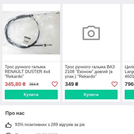
Трос ручного гальма
Трос ручного гальма ВАЗ
Цилі
RENAULT DUSTER 4x4
2108 "Економ" довгий (в
Larg
"Rekardo"
упак.) "Rekardo"
4601
(RR11167)
Auto
345,80
349
796
₴
₴
364 ₴
(600
Купити
Купити
Про нас
93% позитивних з 289 відгуків за рік