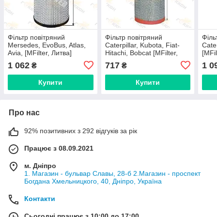
Фільтр повітряний
Фільтр повітряний
Філь
Mersedes, EvoBus, Atlas,
Caterpillar, Kubota, Fiat-
Cate
Avia, [MFilter, Литва]
Hitachi, Bobcat [MFilter,
[MFil
Литва]
1 062
717
1 0
₴
₴
Купити
Купити
Про нас
92% позитивних з 292 відгуків за рік
Працює з 08.09.2021
м. Дніпро
1. Магазин - бульвар Славы, 28-б 2.Магазин - проспект
Богдана Хмельницкого, 40, Дніпро, Україна
Контакти
Сьогодні працює з 10:00 до 17:00