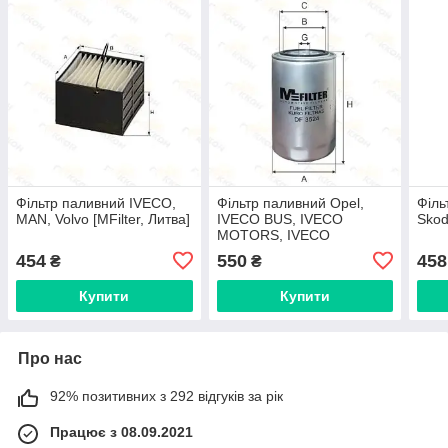
Фільтр паливний IVECO,
Фільтр паливний Opel,
Філь
MAN, Volvo [MFilter, Литва]
IVECO BUS, IVECO
Skod
MOTORS, IVECO
TRUCKS, NEW HOLLAND
454
550
458
₴
₴
[MFilter, Литва]
Купити
Купити
Про нас
92% позитивних з 292 відгуків за рік
Працює з 08.09.2021