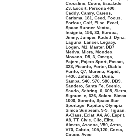
Crossline, Cuore, Escalade,
Z3, Escort, Persona 400,
Caddy, Camry, Carens,
Carisma, 181, Ceed, Focus,
Forfour, Golf, Elise, Excel,
Space Runner, Vectra,
Insignia, 156, 33, Europa,
Jimny, Jumper, Kadett, Dyna,
Laguna, Lancer, Legacy,
Logan, M1, Master, DB7,
Meriva, Micra, Mondeo,
Movano, D5, 3, Omega,
Pajero, Pajero Sport, Passat,
323, Picanto, Porter, Diablo,
Punto, Q7, Murena, Rapid,
F430, Zafira, 508, Duna,
Samba, S40, S70, S80, DB9,
Sandero, Santa Fe, Scenic,
Scudo, Sebring, 6, 605, Sierra,
Signum, e, 626, Solara, Simca
1000, Sorento, Space Star,
Sportage, Kapitan, Olympia,
Simca Sunbeam, 9-5, Tiguan,
A-Class, Eclat, A4, A6, Esprit,
A8, TT, Civic, Clio, Elite,
Almera, Ascona, V50, Astra,
V70, Cabrio, 105,120, Corsa,
Coupe, Aveo