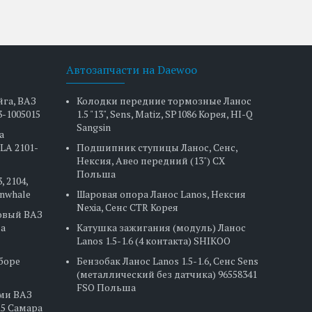
Автозапчасти на Daewoo
йга, ВАЗ
Колодки передние тормозные Ланос
3-1005015
1.5 "13", Sens, Matiz, SP1086 Корея, HI-Q
Sangsin
а
LA 2101-
Подшипник ступицы Ланос, Сенс,
Нексия, Авео передний (13") CX
Польша
, 2104,
Finwhale
Шаровая опора Ланос Lanos, Нексия
Nexia, Сенс CTR Корея
овый ВАЗ
на
Катушка зажигания (модуль) Ланос
Lanos 1.5-1.6 (4 контакта) SHIKOO
сборе
Бензобак Ланос Lanos 1.5-1.6, Сенс Sens
(металлический без датчика) 96558341
FSO Польша
ами ВАЗ
2115 Самара