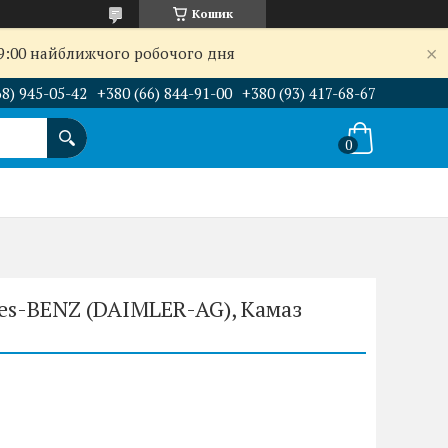
Кошик
09:00 найближчого робочого дня
68) 945-05-42
+380 (66) 844-91-00
+380 (93) 417-68-67
es-BENZ (DAIMLER-AG), Камаз