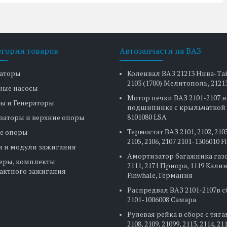
егории товаров
Автозапчасти на ВАЗ
аторы
Коленвал ВАЗ 21213 Нива-Та
2103 (1700) Мелитополь, 2121
ные насосы
Мотор печки ВАЗ 2101-2107 н
ы и Генераторы
подшипнике с крыльчаткой 
8101080 LSA
заторы и верхние опоры
Термостат ВАЗ 2101, 2102, 2103
е опоры
2105, 2106, 2107 2101-1306010 
и и модули зажигания
Амортизатор багажника газ
еры, комплекты
2111, 2171 Приора, 1119 Кали
актного зажигания
Finwhale, Германия
Распредвал ВАЗ 2101-2107в 
2101-1006008 Самара
Рулевая рейка в сборе с тяг
2108, 2109, 21099, 2113, 2114, 