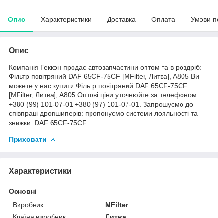
Опис
Характеристики
Доставка
Оплата
Умови п
Опис
Компанія Геккон продає автозапчастини оптом та в роздріб:
Фільтр повітряний DAF 65CF-75CF [MFilter, Литва], A805 Ви
можете у нас купити Фільтр повітряний DAF 65CF-75CF
[MFilter, Литва], A805 Оптові ціни уточнюйте за телефоном
+380 (99) 101-07-01 +380 (97) 101-07-01. Запрошуємо до
співпраці дропшиперів: пропонуємо системи лояльності та
знижки. DAF 65CF-75CF
Приховати
Характеристики
Основні
Виробник
MFilter
Країна виробник
Литва