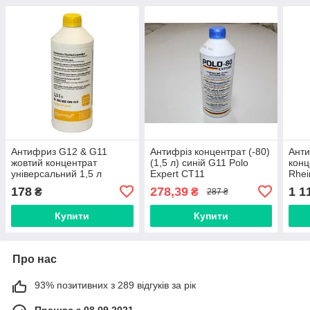
Антифриз G12 & G11
Антифріз концентрат (-80)
Анти
жовтий концентрат
(1,5 л) синій G11 Polo
конц
універсальний 1,5 л
Expert CT11
Rhei
(Niagara) (001002005022
3912
178
278,39
1 1
₴
₴
287 ₴
(01381, 023))
Купити
Купити
Про нас
93% позитивних з 289 відгуків за рік
Працює з 08.09.2021