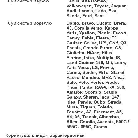
Сумісність з маркою
Lexus, Alfa Romeo,
Volkswagen, Toyota, Jaguar,
Audi, Lancia, Lada, Fiat,
Skoda, Ford, Seat
Сумісність з моделлю
Doblo, Bravo, Ducato, Brera,
XJ, Corolla Verso, Kappa,
Yaris, Ypsilon, Picnic, Escort,
Camry, Fabia, Fiesta, FJ
Cruiser, Celica, UP!, Golf, Q3,
Thesis, Grande Punto, GS,
Giulietta, HiAce, Hilux,
Fiorino, Ibiza, Multipla, IS,
Land Cruiser, 159, Mii, Leon,
Yaris Verso, LS, Previa,
Carina, Spider, MiTo, Starlet,
Paseo, Mondeo, MR2, Niva,
Stilo, Polo, Porter, Prado,
Prius, Punto, RAV4, RX, 500,
Amarok, Scorpio, Scudo,
Galaxy, Sharan, Inca, 147,
Idea, Panda, Qubo, Strada,
Musa, Tiguan, Toledo,
Touareg, A3, Freemont, A5,
A4, A6, Transit, Alhambra,
Altea, Corolla, Avensis, 500C /
595C / 695C, Croma
Користувальницькі характеристики