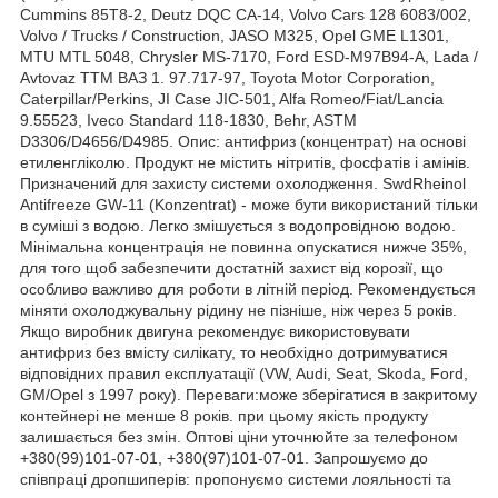
Cummins 85T8-2, Deutz DQC CA-14, Volvo Cars 128 6083/002,
Volvo / Trucks / Construction, JASO M325, Opel GME L1301,
MTU MTL 5048, Chrysler MS-7170, Ford ESD-M97B94-A, Lada /
Avtovaz TTM ВАЗ 1. 97.717-97, Toyota Motor Corporation,
Caterpillar/Perkins, JI Case JIC-501, Alfa Romeo/Fiat/Lancia
9.55523, Iveco Standard 118-1830, Behr, ASTM
D3306/D4656/D4985. Опис: антифриз (концентрат) на основі
етиленгліколю. Продукт не містить нітритів, фосфатів і амінів.
Призначений для захисту системи охолодження. SwdRheinol
Antifreeze GW-11 (Konzentrat) - може бути використаний тільки
в суміші з водою. Легко змішується з водопровідною водою.
Мінімальна концентрація не повинна опускатися нижче 35%,
для того щоб забезпечити достатній захист від корозії, що
особливо важливо для роботи в літній період. Рекомендується
міняти охолоджувальну рідину не пізніше, ніж через 5 років.
Якщо виробник двигуна рекомендує використовувати
антифриз без вмісту силікату, то необхідно дотримуватися
відповідних правил експлуатації (VW, Audi, Seat, Skoda, Ford,
GM/Opel з 1997 року). Переваги:може зберігатися в закритому
контейнері не менше 8 років. при цьому якість продукту
залишається без змін. Оптові ціни уточнюйте за телефоном
+380(99)101-07-01, +380(97)101-07-01. Запрошуємо до
співпраці дропшиперів: пропонуємо системи лояльності та