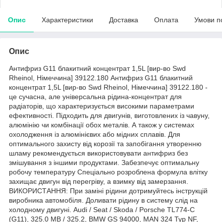
Опис
Характеристики
Доставка
Оплата
Умови п
Опис
Антифриз G11 блакитний концентрат 1,5L [вир-во Swd
Rheinol, Німеччина] 39122.180 Антифриз G11 блакитний
концентрат 1,5L [вир-во Swd Rheinol, Німеччина] 39122.180 -
це сучасна, але універсальна рідина-концентрат для
радіаторів, що характеризується високими параметрами
ефективності. Підходить для двигунів, виготовлених із чавуну,
алюмінію чи комбінації обох металів. А також у системах
охолодження із алюмінієвих або мідних сплавів. Для
оптимального захисту від корозії та запобігання утворенню
шламу рекомендується використовувати антифриз без
змішування з іншими продуктами. Забезпечує оптимальну
робочу температуру Спеціально розроблена формула влітку
захищає двигун від перегріву, а взимку від замерзання.
ВИКОРИСТАННЯ: При заміні рідини дотримуйтесь інструкцій
виробника автомобіля. Доливати рідину в систему слід на
холодному двигуні. Audi / Seat / Skoda / Porsche TL774-C
(G11), 325.0 MB / 325.2, BMW GS 94000, MAN 324 Typ NF,