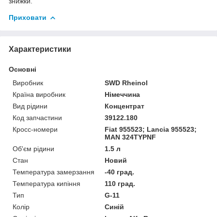
знижки.
Приховати
Характеристики
Основні
Виробник
SWD Rheinol
Країна виробник
Німеччина
Вид рідини
Концентрат
Код запчастини
39122.180
Кросс-номери
Fiat 955523; Lancia 955523;
MAN 324TYPNF
Об'єм рідини
1.5 л
Стан
Новий
Температура замерзання
-40 град.
Температура кипіння
110 град.
Тип
G-11
Колір
Синій