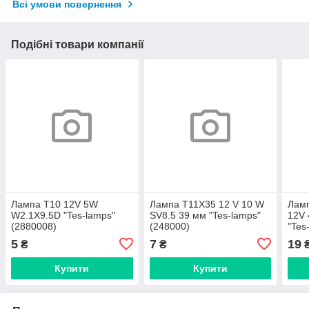
Всі умови повернення
Подібні товари компанії
Лампа T10 12V 5W
Лампа T11X35 12 V 10 W
Ламп
W2.1X9.5D "Tes-lamps"
SV8.5 39 мм "Tes-lamps"
12V 
(2880008)
(248000)
"Tes
5
7
19
₴
₴
Купити
Купити