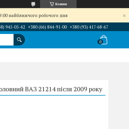
Кошик
09:00 найближчого робочого дня
68) 945-05-42
+380 (66) 844-91-00
+380 (93) 417-68-67
оловний ВАЗ 21214 після 2009 року