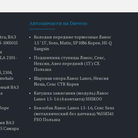
Автозапчасти на Daewoo
йга, ВАЗ
Колодки передние тормозные Ланос
3-1005015
1.5 "13", Sens, Matiz, SP1086 Корея, HI-Q
Sangsin
а
LA 2101-
Подшипник ступицы Ланос, Сенс,
Нексия, Авео передний (13") CX
Польша
, 2104,
Finwhale
Шаровая опора Ланос Lanos, Нексия
Nexia, Сенс CTR Корея
овый ВАЗ
на
Катушка зажигания (модуль) Ланос
Lanos 1.5-1.6 (4 контакта) SHIKOO
сборе
Бензобак Ланос Lanos 1.5-1.6, Сенс Sens
(металлический без датчика) 96558341
FSO Польша
ами ВАЗ
2115 Самара