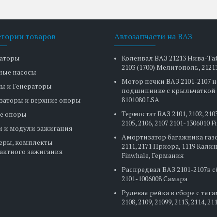
егории товаров
Автозапчасти на ВАЗ
аторы
Коленвал ВАЗ 21213 Нива-Та
2103 (1700) Мелитополь, 2121
ные насосы
Мотор печки ВАЗ 2101-2107 н
ы и Генераторы
подшипнике с крыльчаткой 
8101080 LSA
заторы и верхние опоры
Термостат ВАЗ 2101, 2102, 2103
е опоры
2105, 2106, 2107 2101-1306010 
и и модули зажигания
Амортизатор багажника газ
еры, комплекты
2111, 2171 Приора, 1119 Кали
актного зажигания
Finwhale, Германия
Распредвал ВАЗ 2101-2107в 
2101-1006008 Самара
Рулевая рейка в сборе с тяг
2108, 2109, 21099, 2113, 2114, 